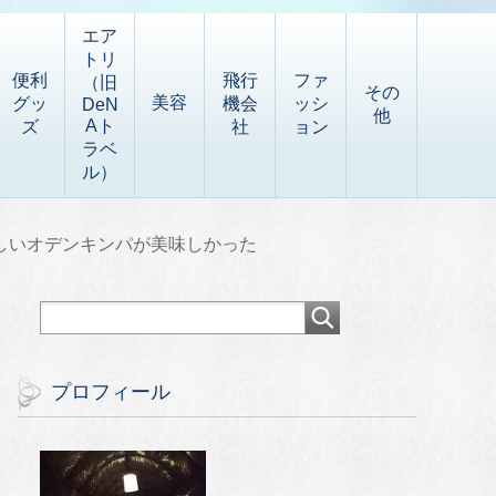
エア
トリ
便利
飛行
ファ
（旧
その
美容
グッ
機会
ッシ
DeN
他
Aト
ズ
社
ョン
ラベ
ル）
しいオデンキンパが美味しかった
プロフィール