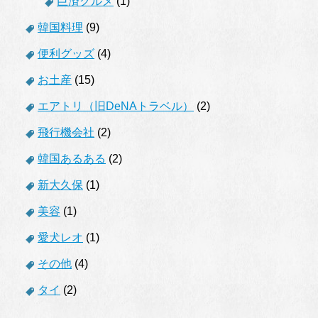
巨済グルメ
(1)
韓国料理
(9)
便利グッズ
(4)
お土産
(15)
エアトリ（旧DeNAトラベル）
(2)
飛行機会社
(2)
韓国あるある
(2)
新大久保
(1)
美容
(1)
愛犬レオ
(1)
その他
(4)
タイ
(2)