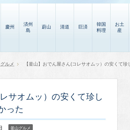
済州
韓国
お土
慶州
蔚山
清道
巨済
島
料理
産
山グルメ
【釜山】おでん屋さん(コレサオムッ）の安くて珍
コレサオムッ）の安くて珍し
かった
日
釜山グルメ