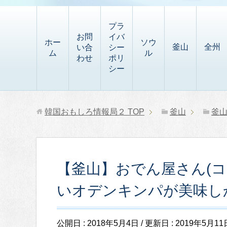
t
i
有
t
a
p
プラ
p
お問
イバ
b
ホー
ソウ
釜山
全州
い合
シー
a
ム
ル
o
わせ
ポリ
p
シー
a
e
r
r
d
韓国おもしろ情報局２
TOP
釜山
釜
【釜山】おでん屋さん(
いオデンキンパが美味し
公開日 :
2018年5月4日
/ 更新日 :
2019年5月11