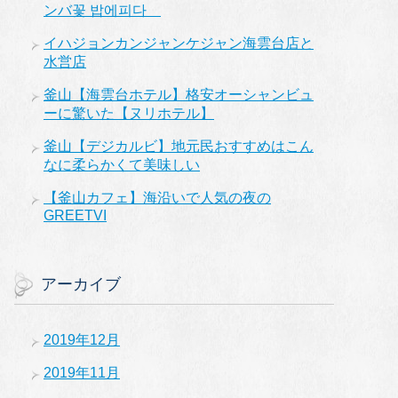
ンバ꽃 밥에피다
イハジョンカンジャンケジャン海雲台店と
水営店
釜山【海雲台ホテル】格安オーシャンビュ
ーに驚いた【ヌリホテル】
釜山【デジカルビ】地元民おすすめはこん
なに柔らかくて美味しい
【釜山カフェ】海沿いで人気の夜の
GREETVI
アーカイブ
2019年12月
2019年11月