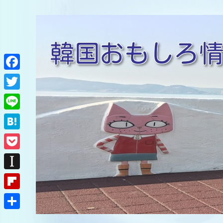
F
a
T
c
w
L
e
i
i
H
b
t
n
a
o
P
t
e
t
o
o
e
I
e
k
c
r
n
F
n
k
s
l
a
共
e