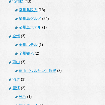
済州島
(43)
済州島観光
(18)
済州島グルメ
(24)
済州島ホテル
(1)
全州
(3)
全州ホテル
(1)
全州観光
(2)
蔚山
(3)
蔚山（ウルサン）観光
(3)
清道
(3)
巨済
(2)
外島
(1)