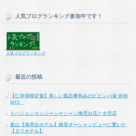
人気ブログランキング参加中です！
人気ブログランキング
最近の投稿
【仁寺洞韓定食】美しい風呂敷包みのビビンバ꽃 밥에
피다
イハジョンカンジャンケジャン海雲台店と水営店
釜山【海雲台ホテル】格安オーシャンビューに驚いた
【ヌリホテル】