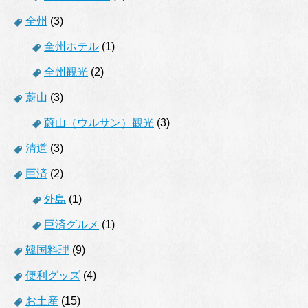
全州
(3)
全州ホテル
(1)
全州観光
(2)
蔚山
(3)
蔚山（ウルサン）観光
(3)
清道
(3)
巨済
(2)
外島
(1)
巨済グルメ
(1)
韓国料理
(9)
便利グッズ
(4)
お土産
(15)