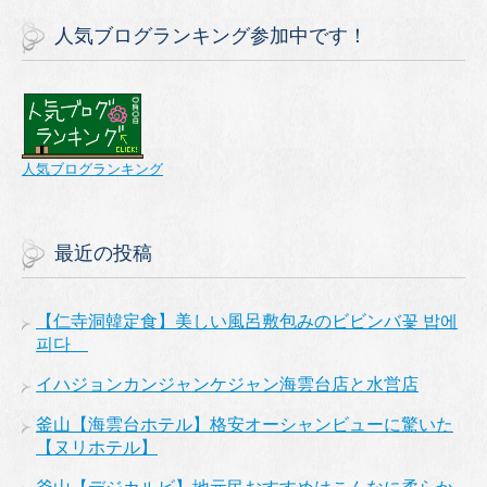
人気ブログランキング参加中です！
人気ブログランキング
最近の投稿
【仁寺洞韓定食】美しい風呂敷包みのビビンバ꽃 밥에
피다
イハジョンカンジャンケジャン海雲台店と水営店
釜山【海雲台ホテル】格安オーシャンビューに驚いた
【ヌリホテル】