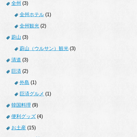
全州
(3)
全州ホテル
(1)
全州観光
(2)
蔚山
(3)
蔚山（ウルサン）観光
(3)
清道
(3)
巨済
(2)
外島
(1)
巨済グルメ
(1)
韓国料理
(9)
便利グッズ
(4)
お土産
(15)