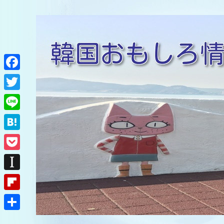
F
a
T
c
w
L
e
i
i
H
b
t
n
a
o
P
t
e
t
o
o
e
I
e
k
c
r
n
F
n
k
s
l
a
共
e