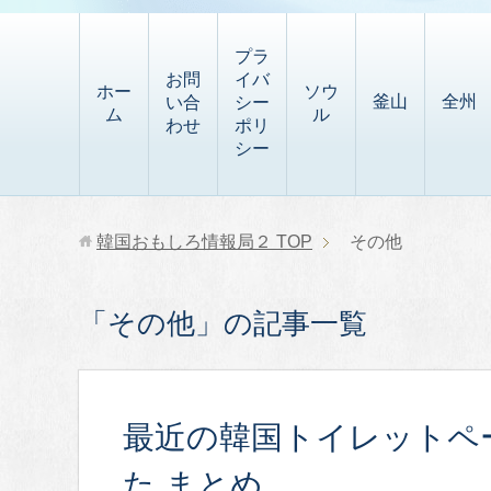
t
i
有
t
a
p
プラ
p
お問
イバ
b
ホー
ソウ
釜山
全州
い合
シー
a
ム
ル
o
わせ
ポリ
p
シー
a
e
r
r
d
韓国おもしろ情報局２
TOP
その他
「その他」の記事一覧
最近の韓国トイレットペ
た まとめ