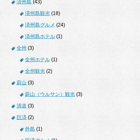
済州島
(43)
済州島観光
(18)
済州島グルメ
(24)
済州島ホテル
(1)
全州
(3)
全州ホテル
(1)
全州観光
(2)
蔚山
(3)
蔚山（ウルサン）観光
(3)
清道
(3)
巨済
(2)
外島
(1)