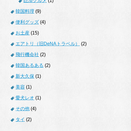
巨済グルメ
(1)
韓国料理
(9)
便利グッズ
(4)
お土産
(15)
エアトリ（旧DeNAトラベル）
(2)
飛行機会社
(2)
韓国あるある
(2)
新大久保
(1)
美容
(1)
愛犬レオ
(1)
その他
(4)
タイ
(2)