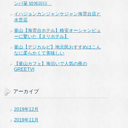
ンバ꽃 밥에피다
イハジョンカンジャンケジャン海雲台店と
水営店
釜山【海雲台ホテル】格安オーシャンビュ
ーに驚いた【ヌリホテル】
釜山【デジカルビ】地元民おすすめはこん
なに柔らかくて美味しい
【釜山カフェ】海沿いで人気の夜の
GREETVI
アーカイブ
2019年12月
2019年11月