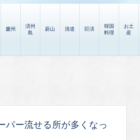
済州
韓国
お土
慶州
蔚山
清道
巨済
島
料理
産
ーパー流せる所が多くなっ