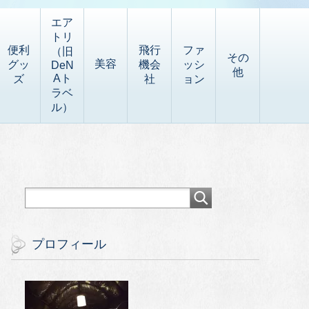
エア
トリ
便利
飛行
ファ
（旧
その
美容
グッ
機会
ッシ
DeN
他
Aト
ズ
社
ョン
ラベ
ル）
プロフィール