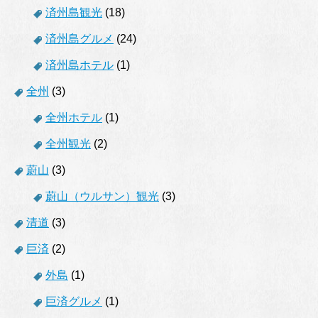
済州島観光
(18)
済州島グルメ
(24)
済州島ホテル
(1)
全州
(3)
全州ホテル
(1)
全州観光
(2)
蔚山
(3)
蔚山（ウルサン）観光
(3)
清道
(3)
巨済
(2)
外島
(1)
巨済グルメ
(1)