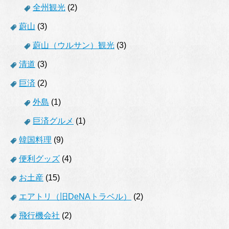
全州観光
(2)
蔚山
(3)
蔚山（ウルサン）観光
(3)
清道
(3)
巨済
(2)
外島
(1)
巨済グルメ
(1)
韓国料理
(9)
便利グッズ
(4)
お土産
(15)
エアトリ（旧DeNAトラベル）
(2)
飛行機会社
(2)