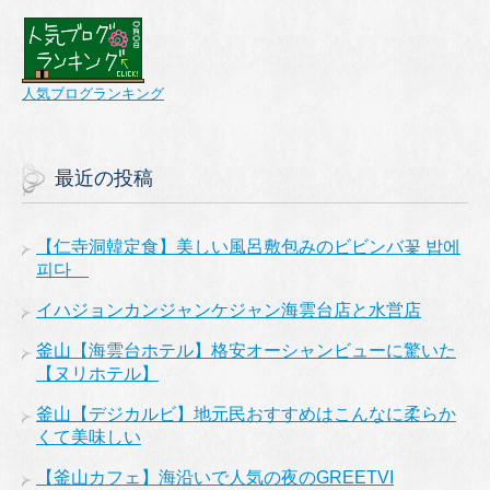
人気ブログランキング
最近の投稿
【仁寺洞韓定食】美しい風呂敷包みのビビンバ꽃 밥에
피다
イハジョンカンジャンケジャン海雲台店と水営店
釜山【海雲台ホテル】格安オーシャンビューに驚いた
【ヌリホテル】
釜山【デジカルビ】地元民おすすめはこんなに柔らか
くて美味しい
【釜山カフェ】海沿いで人気の夜のGREETVI