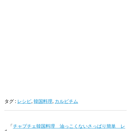
タグ :
レシピ
,
韓国料理
,
カルビチム
「
チャプチェ韓国料理 油っこくないさっぱり簡単 レ