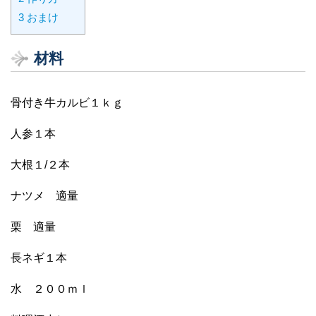
3
おまけ
材料
骨付き牛カルビ１ｋｇ
人参１本
大根１/２本
ナツメ 適量
栗 適量
長ネギ１本
水 ２００ｍｌ