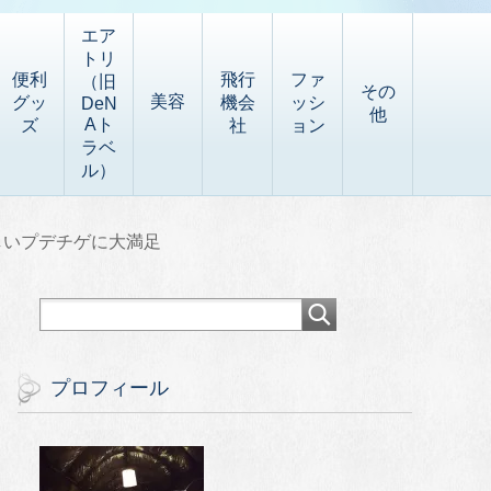
エア
トリ
便利
飛行
ファ
（旧
その
美容
グッ
機会
ッシ
DeN
他
Aト
ズ
社
ョン
ラベ
ル）
しいプデチゲに大満足
プロフィール