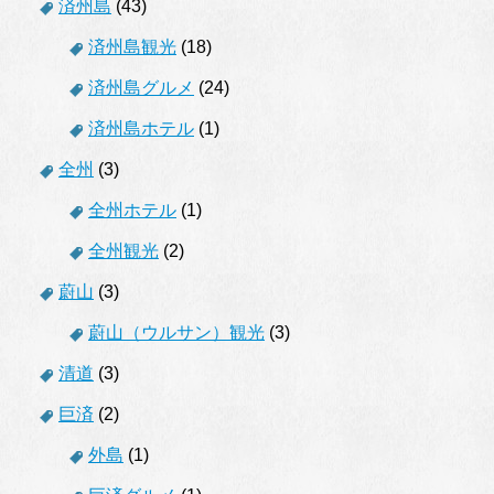
済州島
(43)
済州島観光
(18)
済州島グルメ
(24)
済州島ホテル
(1)
全州
(3)
全州ホテル
(1)
全州観光
(2)
蔚山
(3)
蔚山（ウルサン）観光
(3)
清道
(3)
巨済
(2)
外島
(1)