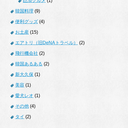
巨済グルメ
(1)
韓国料理
(9)
便利グッズ
(4)
お土産
(15)
エアトリ（旧DeNAトラベル）
(2)
飛行機会社
(2)
韓国あるある
(2)
新大久保
(1)
美容
(1)
愛犬レオ
(1)
その他
(4)
タイ
(2)