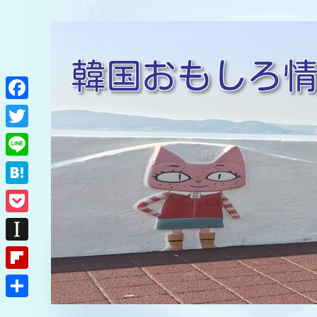
F
a
T
c
w
L
e
i
i
H
b
t
n
a
o
P
t
e
t
o
o
e
I
e
k
c
r
n
F
n
k
s
l
a
共
e