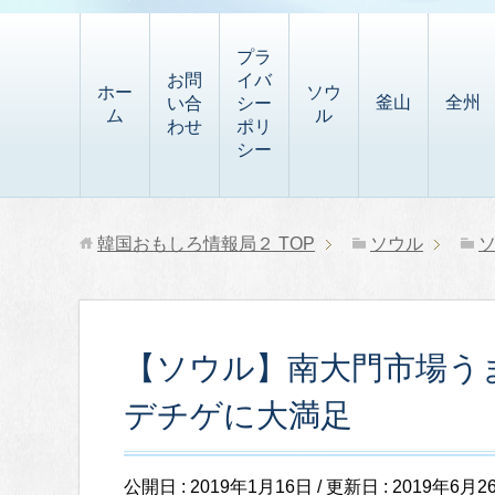
t
i
有
t
a
p
プラ
p
お問
イバ
b
ホー
ソウ
釜山
全州
い合
シー
a
ム
ル
o
わせ
ポリ
p
シー
a
e
r
r
d
韓国おもしろ情報局２
TOP
ソウル
【ソウル】南大門市場う
デチゲに大満足
公開日 :
2019年1月16日
/ 更新日 :
2019年6月2