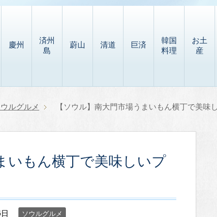
済州
韓国
お土
慶州
蔚山
清道
巨済
島
料理
産
ソウルグルメ
【ソウル】南大門市場うまいもん横丁で美味
まいもん横丁で美味しいプ
6日
ソウルグルメ