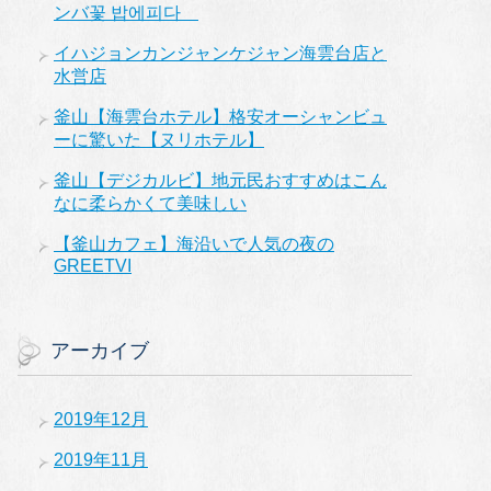
ンバ꽃 밥에피다
イハジョンカンジャンケジャン海雲台店と
水営店
釜山【海雲台ホテル】格安オーシャンビュ
ーに驚いた【ヌリホテル】
釜山【デジカルビ】地元民おすすめはこん
なに柔らかくて美味しい
【釜山カフェ】海沿いで人気の夜の
GREETVI
アーカイブ
2019年12月
2019年11月