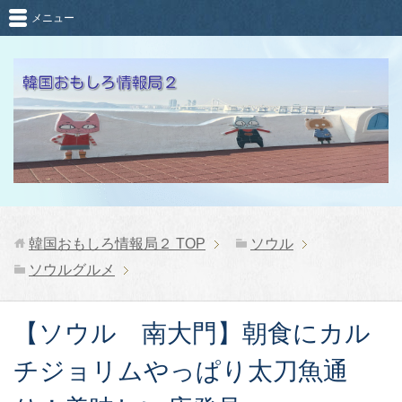
メニュー
韓国おもしろ情報局２
TOP
ソウル
ソウルグルメ
【ソウル 南大門】朝食にカル
チジョリムやっぱり太刀魚通