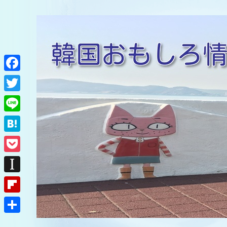
F
a
T
c
w
L
e
i
i
H
b
t
n
a
o
P
t
e
t
o
o
e
I
e
k
c
r
n
F
n
k
s
l
a
共
e