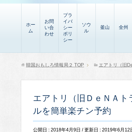
t
i
有
t
a
p
プラ
p
お問
イバ
b
ホー
ソウ
釜山
全州
い合
シー
a
ム
ル
o
わせ
ポリ
p
シー
a
e
r
r
d
韓国おもしろ情報局２
TOP
エアトリ（旧D
エアトリ（旧ＤｅＮＡト
ルを簡単楽チン予約
公開日 :
2018年4月9日
/ 更新日 :
2019年6月12