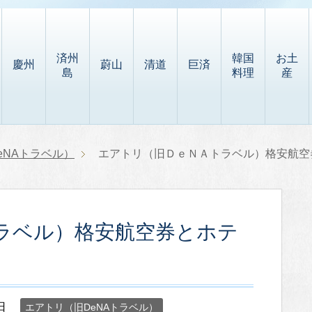
済州
韓国
お土
慶州
蔚山
清道
巨済
島
料理
産
eNAトラベル）
エアトリ（旧ＤｅＮＡトラベル）格安航空
ラベル）格安航空券とホテ
日
エアトリ（旧DeNAトラベル）