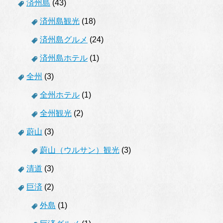
済州島
(43)
済州島観光
(18)
済州島グルメ
(24)
済州島ホテル
(1)
全州
(3)
全州ホテル
(1)
全州観光
(2)
蔚山
(3)
蔚山（ウルサン）観光
(3)
清道
(3)
巨済
(2)
外島
(1)