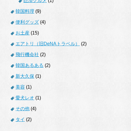
巨済グルメ
(1)
韓国料理
(9)
便利グッズ
(4)
お土産
(15)
エアトリ（旧DeNAトラベル）
(2)
飛行機会社
(2)
韓国あるある
(2)
新大久保
(1)
美容
(1)
愛犬レオ
(1)
その他
(4)
タイ
(2)