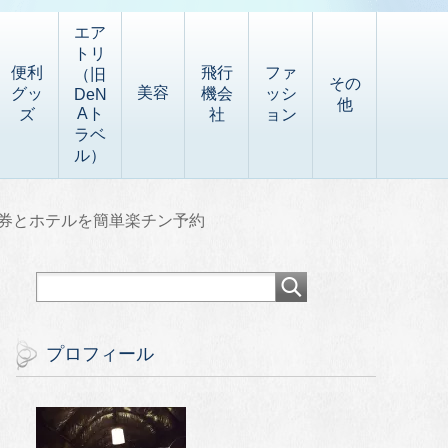
エア
トリ
便利
飛行
ファ
（旧
その
美容
グッ
機会
ッシ
DeN
他
Aト
ズ
社
ョン
ラベ
ル）
券とホテルを簡単楽チン予約
プロフィール