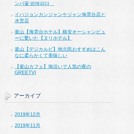
ンバ꽃 밥에피다
イハジョンカンジャンケジャン海雲台店と
水営店
釜山【海雲台ホテル】格安オーシャンビュ
ーに驚いた【ヌリホテル】
釜山【デジカルビ】地元民おすすめはこん
なに柔らかくて美味しい
【釜山カフェ】海沿いで人気の夜の
GREETVI
アーカイブ
2019年12月
2019年11月