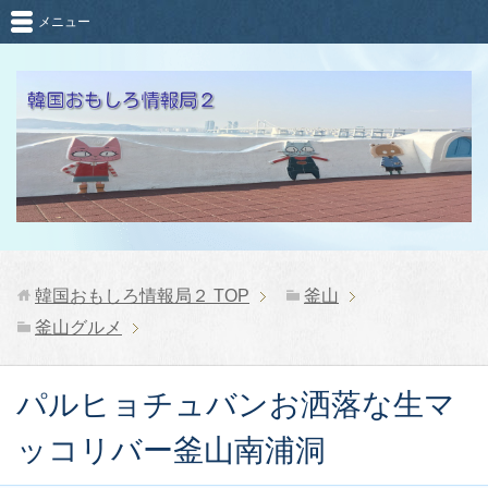
メニュー
韓国おもしろ情報局２
TOP
釜山
釜山グルメ
パルヒョチュバンお洒落な生マ
ッコリバー釜山南浦洞