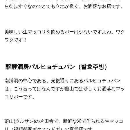
ら徒歩すぐなのでとても立地が良く、お洒落なお店です。
美味しい生マッコリを飲めるバーは少ないですよね。ワク
ワクです！
醗酵酒房パルヒョチュバン（발효주방）
南浦洞の中心である、光複通りにあるパルヒョチュバン
は、こう言ってはなんですが釜山では珍しくお洒落なマッ
コリバーです。
蔚山(ウルサン)の片田舎で、新鮮な米で作られる生マッコ
リ（福順都家ボクスンドガ）の直営店です。