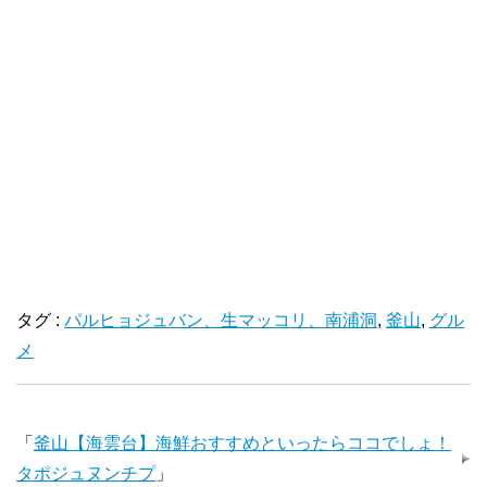
タグ :
パルヒョジュバン、生マッコリ、南浦洞
,
釜山
,
グル
メ
「
釜山【海雲台】海鮮おすすめといったらココでしょ！
タポジュヌンチプ
」