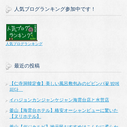
人気ブログランキング参加中です！
人気ブログランキング
最近の投稿
【仁寺洞韓定食】美しい風呂敷包みのビビンバ꽃 밥에
피다
イハジョンカンジャンケジャン海雲台店と水営店
釜山【海雲台ホテル】格安オーシャンビューに驚いた
【ヌリホテル】
釜山【デジカルビ】地元民おすすめはこんなに柔らか