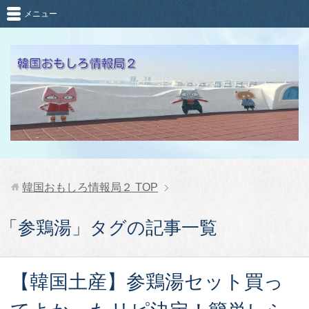
メニュー
韓国おもしろ情報局２
TOP
「参鶏湯」タグの記事一覧
【韓国土産】参鶏湯セット買っ