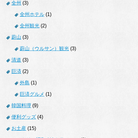
全州
(3)
全州ホテル
(1)
全州観光
(2)
蔚山
(3)
蔚山（ウルサン）観光
(3)
清道
(3)
巨済
(2)
外島
(1)
巨済グルメ
(1)
韓国料理
(9)
便利グッズ
(4)
お土産
(15)