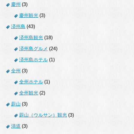
慶州
(3)
慶州観光
(3)
済州島
(43)
済州島観光
(18)
済州島グルメ
(24)
済州島ホテル
(1)
全州
(3)
全州ホテル
(1)
全州観光
(2)
蔚山
(3)
蔚山（ウルサン）観光
(3)
清道
(3)