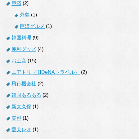
巨済
(2)
外島
(1)
巨済グルメ
(1)
韓国料理
(9)
便利グッズ
(4)
お土産
(15)
エアトリ（旧DeNAトラベル）
(2)
飛行機会社
(2)
韓国あるある
(2)
新大久保
(1)
美容
(1)
愛犬レオ
(1)