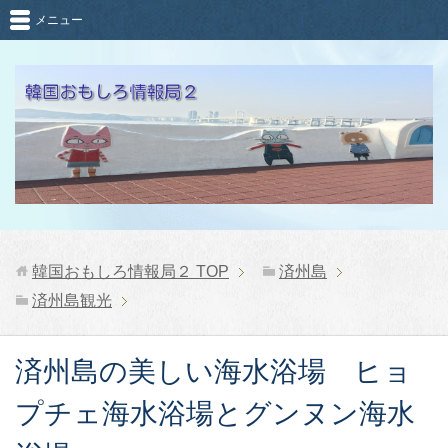
メニュー
韓国おもしろ情報局２
TOP
済州島
済州島観光
済州島の美しい海水浴場 ヒョ
プチェ海水浴場とグンヌン海水