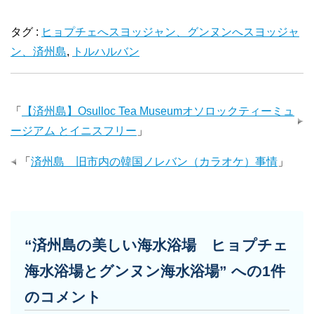
タグ :
ヒョプチェへスヨッジャン、グンヌンへスヨッジャ
ン、済州島
,
トルハルバン
「
【済州島】Osulloc Tea Museumオソロックティーミュ
ージアム とイニスフリー
」
「
済州島 旧市内の韓国ノレバン（カラオケ）事情
」
“済州島の美しい海水浴場 ヒョプチェ
海水浴場とグンヌン海水浴場” への1件
のコメント