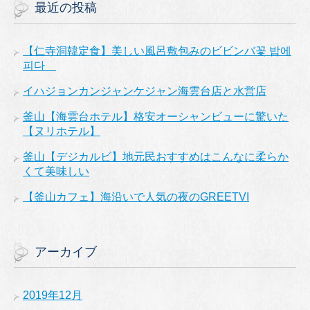
最近の投稿
【仁寺洞韓定食】美しい風呂敷包みのビビンバ꽃 밥에
피다
イハジョンカンジャンケジャン海雲台店と水営店
釜山【海雲台ホテル】格安オーシャンビューに驚いた
【ヌリホテル】
釜山【デジカルビ】地元民おすすめはこんなに柔らか
くて美味しい
【釜山カフェ】海沿いで人気の夜のGREETVI
アーカイブ
2019年12月