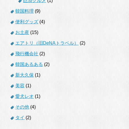
巨済グルメ
(1)
韓国料理
(9)
便利グッズ
(4)
お土産
(15)
エアトリ（旧DeNAトラベル）
(2)
飛行機会社
(2)
韓国あるある
(2)
新大久保
(1)
美容
(1)
愛犬レオ
(1)
その他
(4)
タイ
(2)