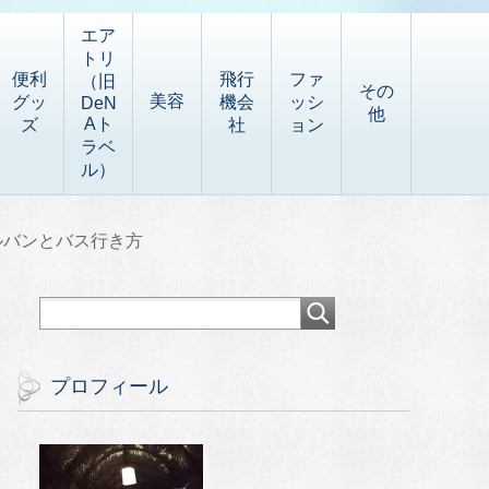
エア
トリ
便利
飛行
ファ
（旧
その
美容
グッ
機会
ッシ
DeN
他
Aト
ズ
社
ョン
ラベ
ル）
ルバンとバス行き方
プロフィール