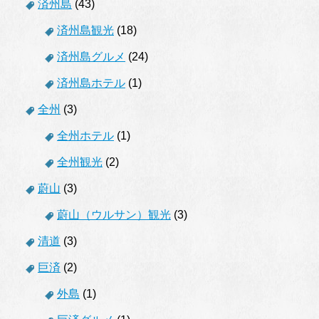
済州島
(43)
済州島観光
(18)
済州島グルメ
(24)
済州島ホテル
(1)
全州
(3)
全州ホテル
(1)
全州観光
(2)
蔚山
(3)
蔚山（ウルサン）観光
(3)
清道
(3)
巨済
(2)
外島
(1)