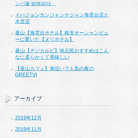
ンバ꽃 밥에피다
イハジョンカンジャンケジャン海雲台店と
水営店
釜山【海雲台ホテル】格安オーシャンビュ
ーに驚いた【ヌリホテル】
釜山【デジカルビ】地元民おすすめはこん
なに柔らかくて美味しい
【釜山カフェ】海沿いで人気の夜の
GREETVI
アーカイブ
2019年12月
2019年11月