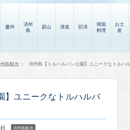
済州
韓国
お土
慶州
蔚山
清道
巨済
島
料理
産
済州島観光
済州島【トルハルバン公園】ユニークなトルハ
園】ユニークなトルハルバ
6日
済州島観光