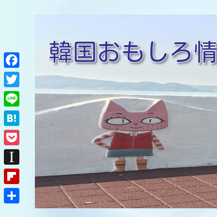
F
a
T
c
w
L
e
i
i
H
b
t
n
a
o
P
t
e
t
o
o
e
I
e
k
c
r
n
F
n
k
s
l
a
共
e