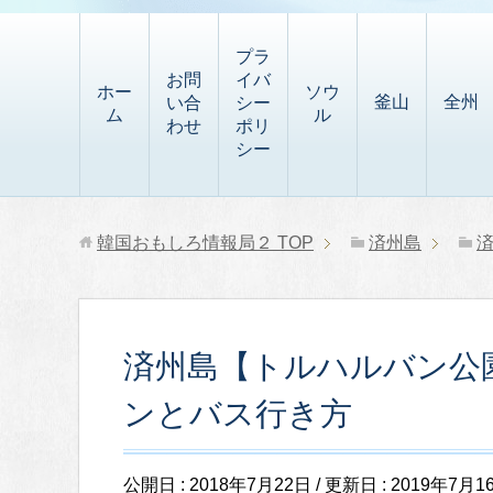
t
i
有
t
a
p
プラ
p
お問
イバ
b
ホー
ソウ
釜山
全州
い合
シー
a
ム
ル
o
わせ
ポリ
p
シー
a
e
r
r
d
韓国おもしろ情報局２
TOP
済州島
済州島【トルハルバン公
ンとバス行き方
公開日 :
2018年7月22日
/ 更新日 :
2019年7月1