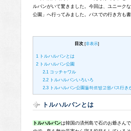
ルバンがいて驚きました。今回は、ユニークな
公園」へ行ってみました。バスでの行き方も書
目次
[
非表示
]
1
トルハルバンとは
2
トルハルバン公園
2.1
コッチャワル
2.2
トルハルバンいろいろ
2.3
トルハルバン公園돌하르방고원バス行き
トルハルバンとは
トルハルバン
は韓国の済州島で石のお爺さんで