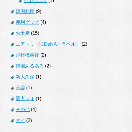
巨済グルメ
(1)
韓国料理
(9)
便利グッズ
(4)
お土産
(15)
エアトリ（旧DeNAトラベル）
(2)
飛行機会社
(2)
韓国あるある
(2)
新大久保
(1)
美容
(1)
愛犬レオ
(1)
その他
(4)
タイ
(2)