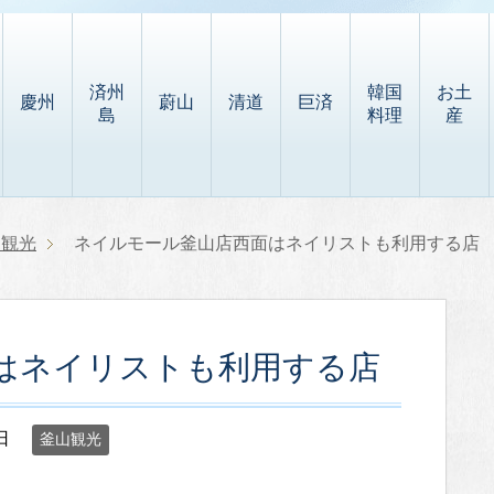
済州
韓国
お土
慶州
蔚山
清道
巨済
島
料理
産
山観光
ネイルモール釜山店西面はネイリストも利用する店
はネイリストも利用する店
日
釜山観光