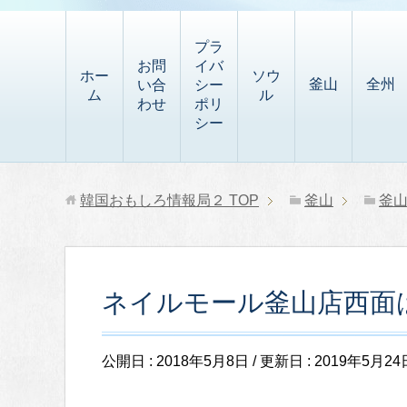
t
i
有
t
a
p
プラ
p
お問
イバ
b
ホー
ソウ
釜山
全州
い合
シー
a
ム
ル
o
わせ
ポリ
p
シー
a
e
r
r
d
韓国おもしろ情報局２
TOP
釜山
釜
ネイルモール釜山店西面
公開日 :
2018年5月8日
/ 更新日 :
2019年5月24