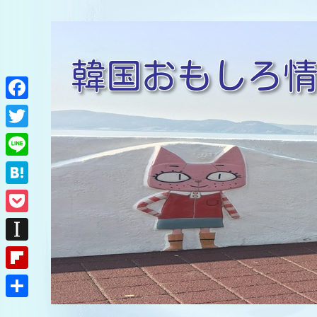
F
a
T
c
w
L
e
i
i
H
b
t
n
a
o
P
t
e
t
o
o
e
I
e
k
c
r
n
F
n
k
s
l
a
共
e