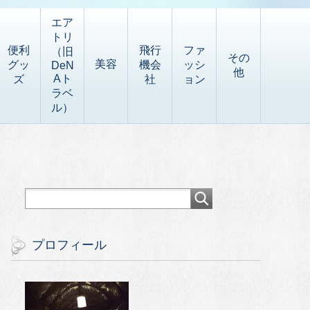
エア
トリ
便利
飛行
ファ
（旧
その
美容
グッ
機会
ッシ
DeN
他
Aト
ズ
社
ョン
ラベ
ル）
プロフィール