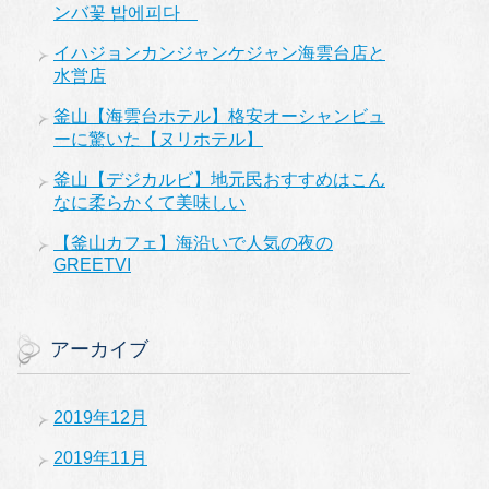
ンバ꽃 밥에피다
イハジョンカンジャンケジャン海雲台店と
水営店
釜山【海雲台ホテル】格安オーシャンビュ
ーに驚いた【ヌリホテル】
釜山【デジカルビ】地元民おすすめはこん
なに柔らかくて美味しい
【釜山カフェ】海沿いで人気の夜の
GREETVI
アーカイブ
2019年12月
2019年11月