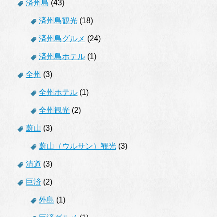
済州島
(43)
済州島観光
(18)
済州島グルメ
(24)
済州島ホテル
(1)
全州
(3)
全州ホテル
(1)
全州観光
(2)
蔚山
(3)
蔚山（ウルサン）観光
(3)
清道
(3)
巨済
(2)
外島
(1)