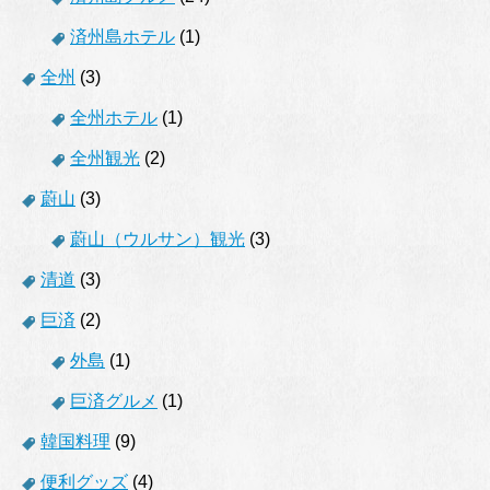
済州島ホテル
(1)
全州
(3)
全州ホテル
(1)
全州観光
(2)
蔚山
(3)
蔚山（ウルサン）観光
(3)
清道
(3)
巨済
(2)
外島
(1)
巨済グルメ
(1)
韓国料理
(9)
便利グッズ
(4)