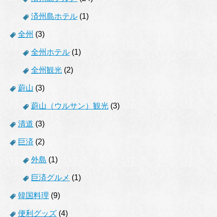
済州島ホテル
(1)
全州
(3)
全州ホテル
(1)
全州観光
(2)
蔚山
(3)
蔚山（ウルサン）観光
(3)
清道
(3)
巨済
(2)
外島
(1)
巨済グルメ
(1)
韓国料理
(9)
便利グッズ
(4)