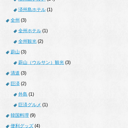
済州島ホテル
(1)
全州
(3)
全州ホテル
(1)
全州観光
(2)
蔚山
(3)
蔚山（ウルサン）観光
(3)
清道
(3)
巨済
(2)
外島
(1)
巨済グルメ
(1)
韓国料理
(9)
便利グッズ
(4)