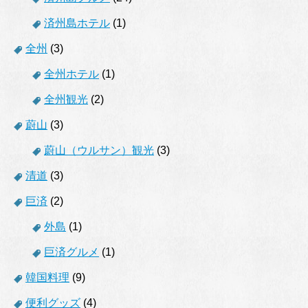
済州島ホテル
(1)
全州
(3)
全州ホテル
(1)
全州観光
(2)
蔚山
(3)
蔚山（ウルサン）観光
(3)
清道
(3)
巨済
(2)
外島
(1)
巨済グルメ
(1)
韓国料理
(9)
便利グッズ
(4)