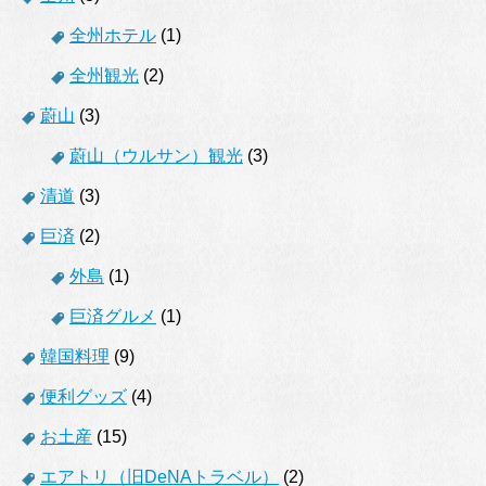
全州ホテル
(1)
全州観光
(2)
蔚山
(3)
蔚山（ウルサン）観光
(3)
清道
(3)
巨済
(2)
外島
(1)
巨済グルメ
(1)
韓国料理
(9)
便利グッズ
(4)
お土産
(15)
エアトリ（旧DeNAトラベル）
(2)