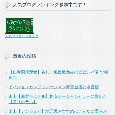
人気ブログランキング参加中です！
人気ブログランキング
最近の投稿
【仁寺洞韓定食】美しい風呂敷包みのビビンバ꽃 밥에
피다
イハジョンカンジャンケジャン海雲台店と水営店
釜山【海雲台ホテル】格安オーシャンビューに驚いた
【ヌリホテル】
釜山【デジカルビ】地元民おすすめはこんなに柔らか