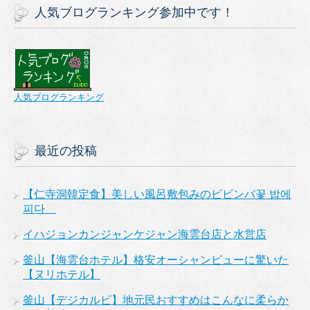
人気ブログランキング参加中です！
人気ブログランキング
最近の投稿
【仁寺洞韓定食】美しい風呂敷包みのビビンバ꽃 밥에
피다
イハジョンカンジャンケジャン海雲台店と水営店
釜山【海雲台ホテル】格安オーシャンビューに驚いた
【ヌリホテル】
釜山【デジカルビ】地元民おすすめはこんなに柔らか