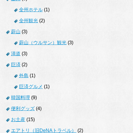
全州ホテル
(1)
全州観光
(2)
蔚山
(3)
蔚山（ウルサン）観光
(3)
清道
(3)
巨済
(2)
外島
(1)
巨済グルメ
(1)
韓国料理
(9)
便利グッズ
(4)
お土産
(15)
エアトリ（旧DeNAトラベル）
(2)