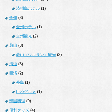
済州島ホテル
(1)
全州
(3)
全州ホテル
(1)
全州観光
(2)
蔚山
(3)
蔚山（ウルサン）観光
(3)
清道
(3)
巨済
(2)
外島
(1)
巨済グルメ
(1)
韓国料理
(9)
便利グッズ
(4)