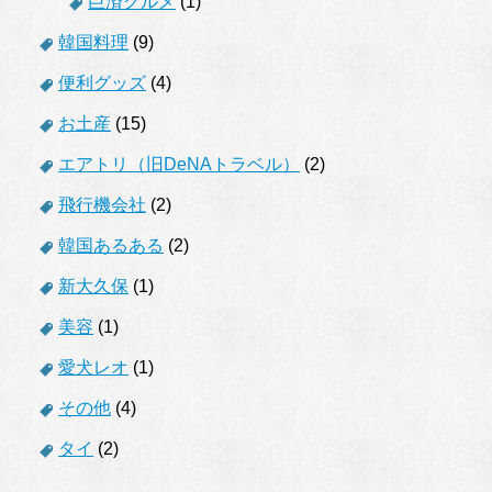
巨済グルメ
(1)
韓国料理
(9)
便利グッズ
(4)
お土産
(15)
エアトリ（旧DeNAトラベル）
(2)
飛行機会社
(2)
韓国あるある
(2)
新大久保
(1)
美容
(1)
愛犬レオ
(1)
その他
(4)
タイ
(2)