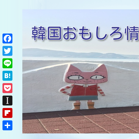
F
a
T
c
w
L
e
i
i
H
b
t
n
a
o
P
t
e
t
o
o
e
I
e
k
c
r
n
F
n
k
s
l
a
共
e