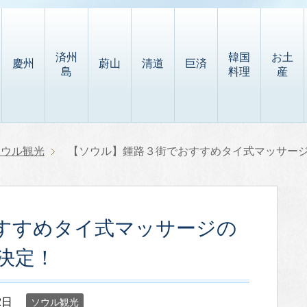
済州
韓国
お土
慶州
蔚山
清道
巨済
島
料理
産
ソウル観光
【ソウル】鍾路３街でおすすめタイ式マッサー
すすめタイ式マッサージの
決定！
2日
ソウル観光