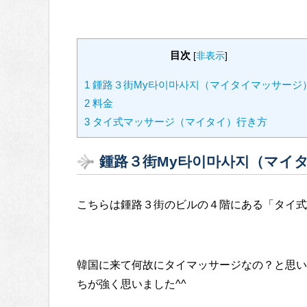
目次
[
非表示
]
1
鍾路３街My타이마사지（マイタイマッサージ
2
料金
3
タイ式マッサージ（マイタイ）行き方
鍾路３街My타이마사지（マイ
こちらは鍾路３街のビルの４階にある「タイ式
韓国に来て何故にタイマッサージなの？と思い
ちが強く思いました^^