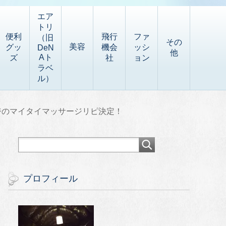
エア
トリ
便利
飛行
ファ
（旧
その
美容
グッ
機会
ッシ
DeN
他
Aト
ズ
社
ョン
ラベ
ル）
ジのマイタイマッサージリピ決定！
プロフィール