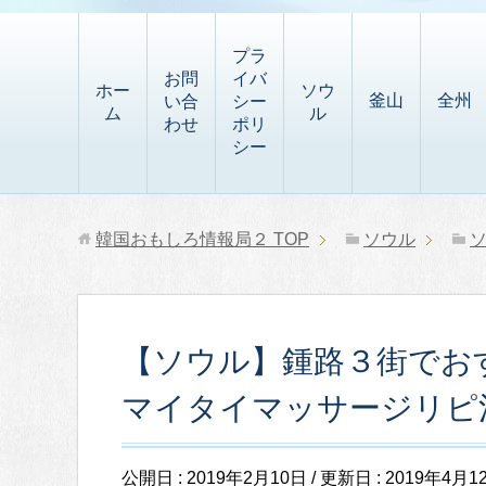
t
i
有
t
a
p
プラ
p
お問
イバ
b
ホー
ソウ
釜山
全州
い合
シー
a
ム
ル
o
わせ
ポリ
p
シー
a
e
r
r
d
韓国おもしろ情報局２
TOP
ソウル
【ソウル】鍾路３街でお
マイタイマッサージリピ
公開日 :
2019年2月10日
/ 更新日 :
2019年4月1