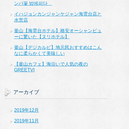
ンバ꽃 밥에피다
イハジョンカンジャンケジャン海雲台店と
水営店
釜山【海雲台ホテル】格安オーシャンビュ
ーに驚いた【ヌリホテル】
釜山【デジカルビ】地元民おすすめはこん
なに柔らかくて美味しい
【釜山カフェ】海沿いで人気の夜の
GREETVI
アーカイブ
2019年12月
2019年11月