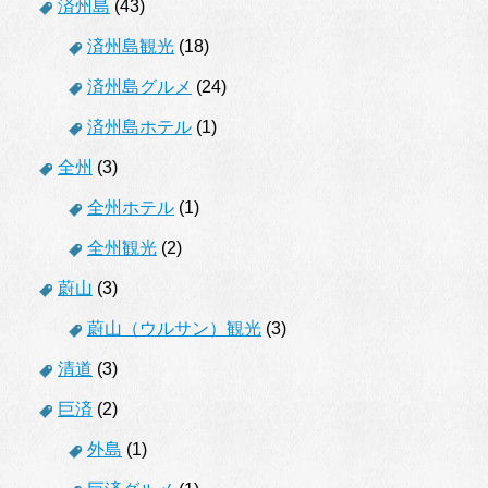
済州島
(43)
済州島観光
(18)
済州島グルメ
(24)
済州島ホテル
(1)
全州
(3)
全州ホテル
(1)
全州観光
(2)
蔚山
(3)
蔚山（ウルサン）観光
(3)
清道
(3)
巨済
(2)
外島
(1)