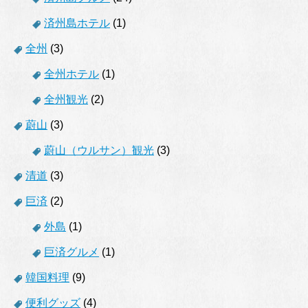
済州島ホテル
(1)
全州
(3)
全州ホテル
(1)
全州観光
(2)
蔚山
(3)
蔚山（ウルサン）観光
(3)
清道
(3)
巨済
(2)
外島
(1)
巨済グルメ
(1)
韓国料理
(9)
便利グッズ
(4)