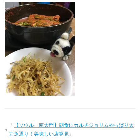
「
【ソウル 南大門】朝食にカルチジョリムやっぱり太
刀魚通り！美味しい店発見
」