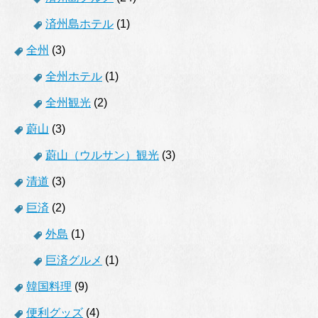
済州島ホテル
(1)
全州
(3)
全州ホテル
(1)
全州観光
(2)
蔚山
(3)
蔚山（ウルサン）観光
(3)
清道
(3)
巨済
(2)
外島
(1)
巨済グルメ
(1)
韓国料理
(9)
便利グッズ
(4)