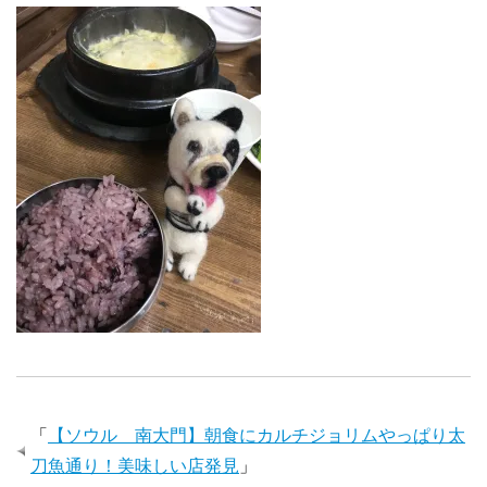
「
【ソウル 南大門】朝食にカルチジョリムやっぱり太
刀魚通り！美味しい店発見
」