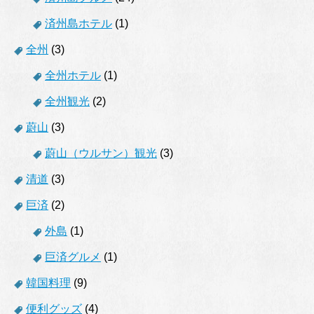
済州島ホテル
(1)
全州
(3)
全州ホテル
(1)
全州観光
(2)
蔚山
(3)
蔚山（ウルサン）観光
(3)
清道
(3)
巨済
(2)
外島
(1)
巨済グルメ
(1)
韓国料理
(9)
便利グッズ
(4)