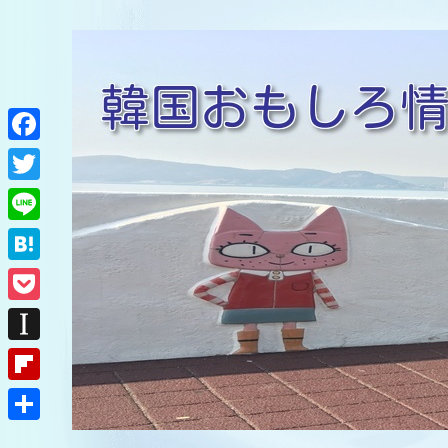
F
a
T
c
w
L
e
i
i
H
b
t
n
a
o
P
t
e
t
o
o
e
I
e
k
c
r
n
F
n
k
s
l
a
共
e