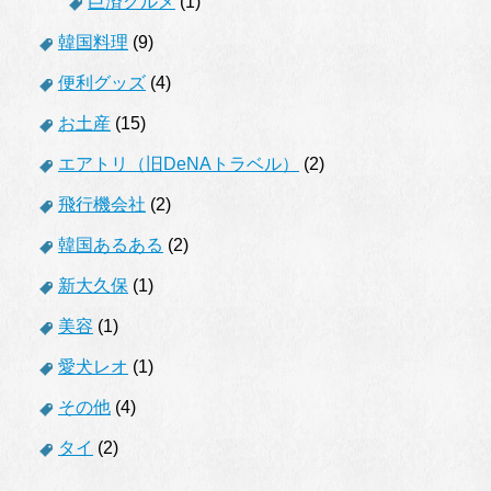
巨済グルメ
(1)
韓国料理
(9)
便利グッズ
(4)
お土産
(15)
エアトリ（旧DeNAトラベル）
(2)
飛行機会社
(2)
韓国あるある
(2)
新大久保
(1)
美容
(1)
愛犬レオ
(1)
その他
(4)
タイ
(2)