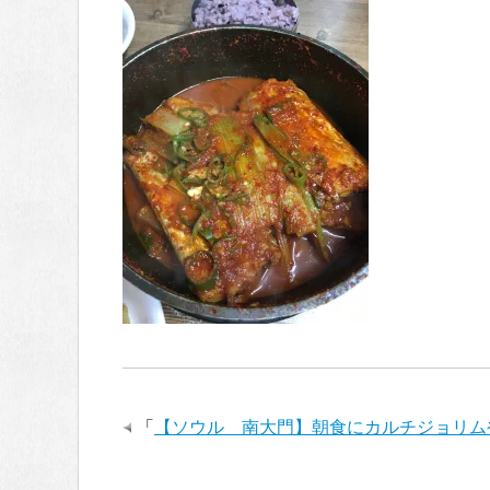
「
【ソウル 南大門】朝食にカルチジョリム