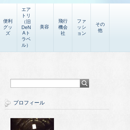
エア
トリ
便利
飛行
ファ
（旧
その
美容
グッ
機会
ッシ
DeN
他
Aト
ズ
社
ョン
ラベ
ル）
プロフィール