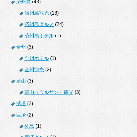
済州島
(43)
済州島観光
(18)
済州島グルメ
(24)
済州島ホテル
(1)
全州
(3)
全州ホテル
(1)
全州観光
(2)
蔚山
(3)
蔚山（ウルサン）観光
(3)
清道
(3)
巨済
(2)
外島
(1)