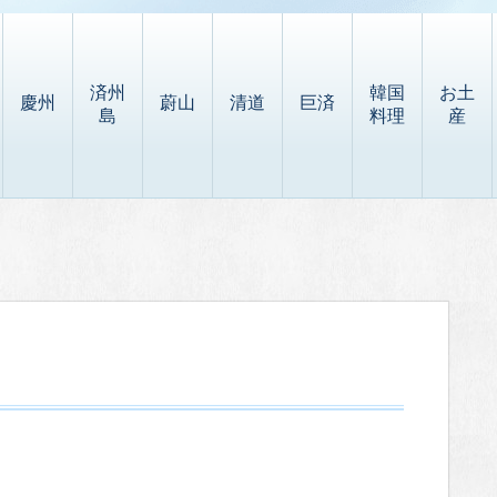
済州
韓国
お土
慶州
蔚山
清道
巨済
島
料理
産