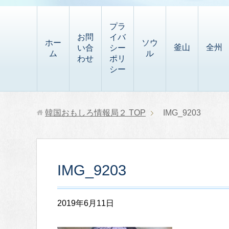
t
i
有
t
a
p
プラ
p
お問
イバ
b
ホー
ソウ
釜山
全州
い合
シー
a
ム
ル
o
わせ
ポリ
p
シー
a
e
r
r
d
韓国おもしろ情報局２
TOP
IMG_9203
IMG_9203
2019年6月11日