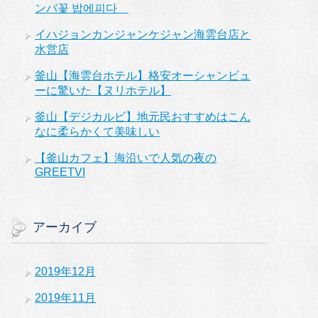
ンバ꽃 밥에피다
イハジョンカンジャンケジャン海雲台店と
水営店
釜山【海雲台ホテル】格安オーシャンビュ
ーに驚いた【ヌリホテル】
釜山【デジカルビ】地元民おすすめはこん
なに柔らかくて美味しい
【釜山カフェ】海沿いで人気の夜の
GREETVI
アーカイブ
2019年12月
2019年11月