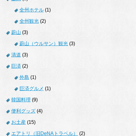
全州ホテル
(1)
全州観光
(2)
蔚山
(3)
蔚山（ウルサン）観光
(3)
清道
(3)
巨済
(2)
外島
(1)
巨済グルメ
(1)
韓国料理
(9)
便利グッズ
(4)
お土産
(15)
エアトリ（旧DeNAトラベル）
(2)