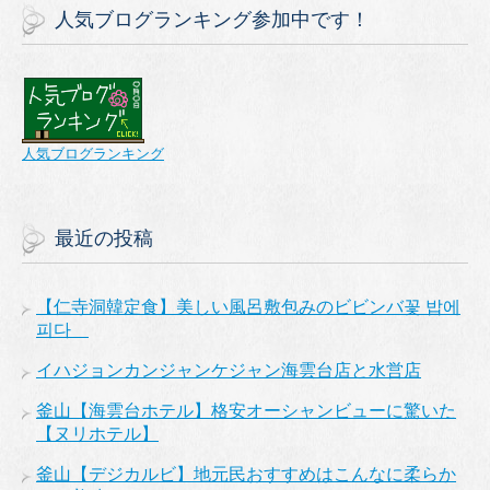
人気ブログランキング参加中です！
人気ブログランキング
最近の投稿
【仁寺洞韓定食】美しい風呂敷包みのビビンバ꽃 밥에
피다
イハジョンカンジャンケジャン海雲台店と水営店
釜山【海雲台ホテル】格安オーシャンビューに驚いた
【ヌリホテル】
釜山【デジカルビ】地元民おすすめはこんなに柔らか