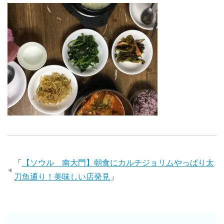
「
【ソウル 南大門】朝食にカルチジョリムやっぱり太
刀魚通り！美味しい店発見
」