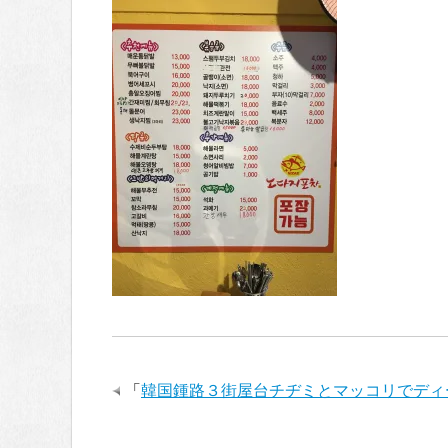
「
韓国鍾路３街屋台チヂミとマッコリでデ