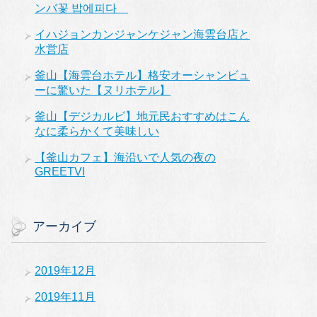
ンバ꽃 밥에피다
イハジョンカンジャンケジャン海雲台店と
水営店
釜山【海雲台ホテル】格安オーシャンビュ
ーに驚いた【ヌリホテル】
釜山【デジカルビ】地元民おすすめはこん
なに柔らかくて美味しい
【釜山カフェ】海沿いで人気の夜の
GREETVI
アーカイブ
2019年12月
2019年11月