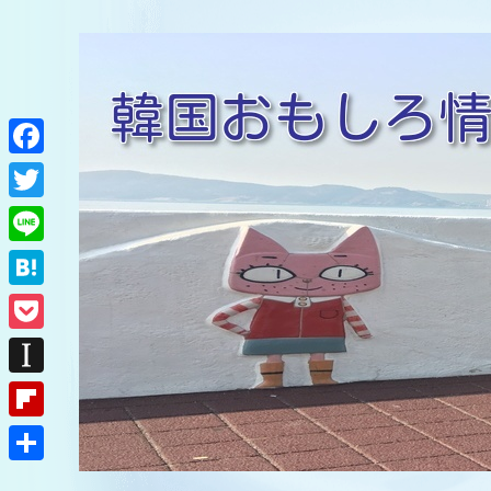
F
a
T
c
w
L
e
i
i
H
b
t
n
a
o
P
t
e
t
o
o
e
I
e
k
c
r
n
F
n
k
s
l
a
共
e