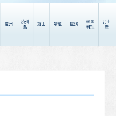
済州
韓国
お土
慶州
蔚山
清道
巨済
島
料理
産