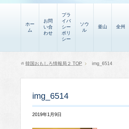
t
i
有
t
a
p
プラ
p
お問
イバ
b
ホー
ソウ
釜山
全州
い合
シー
a
ム
ル
o
わせ
ポリ
p
シー
a
e
r
r
d
韓国おもしろ情報局２
TOP
img_6514
img_6514
2019年1月9日