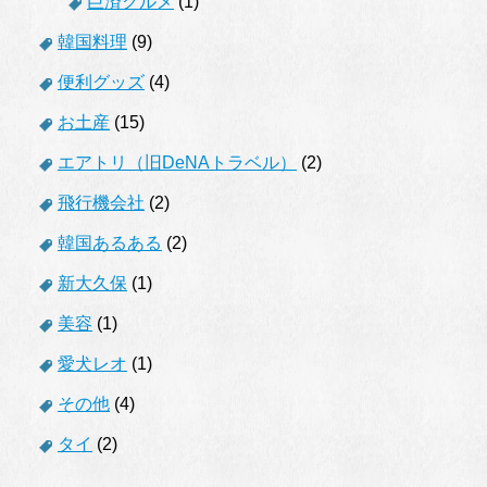
巨済グルメ
(1)
韓国料理
(9)
便利グッズ
(4)
お土産
(15)
エアトリ（旧DeNAトラベル）
(2)
飛行機会社
(2)
韓国あるある
(2)
新大久保
(1)
美容
(1)
愛犬レオ
(1)
その他
(4)
タイ
(2)