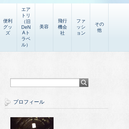
エア
トリ
便利
飛行
ファ
（旧
その
美容
グッ
機会
ッシ
DeN
他
Aト
ズ
社
ョン
ラベ
ル）
プロフィール