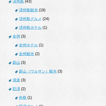
済州島
(43)
済州島観光
(18)
済州島グルメ
(24)
済州島ホテル
(1)
全州
(3)
全州ホテル
(1)
全州観光
(2)
蔚山
(3)
蔚山（ウルサン）観光
(3)
清道
(3)
巨済
(2)
外島
(1)