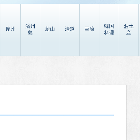
済州
韓国
お土
慶州
蔚山
清道
巨済
島
料理
産