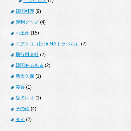
巨済グルメ
(1)
韓国料理
(9)
便利グッズ
(4)
お土産
(15)
エアトリ（旧DeNAトラベル）
(2)
飛行機会社
(2)
韓国あるある
(2)
新大久保
(1)
美容
(1)
愛犬レオ
(1)
その他
(4)
タイ
(2)