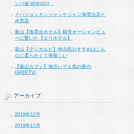
ンバ꽃 밥에피다
イハジョンカンジャンケジャン海雲台店と
水営店
釜山【海雲台ホテル】格安オーシャンビュ
ーに驚いた【ヌリホテル】
釜山【デジカルビ】地元民おすすめはこん
なに柔らかくて美味しい
【釜山カフェ】海沿いで人気の夜の
GREETVI
アーカイブ
2019年12月
2019年11月