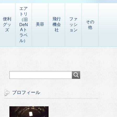
エア
トリ
便利
飛行
ファ
（旧
その
美容
グッ
機会
ッシ
DeN
他
Aト
ズ
社
ョン
ラベ
ル）
プロフィール