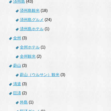
済州島
(43)
済州島観光
(18)
済州島グルメ
(24)
済州島ホテル
(1)
全州
(3)
全州ホテル
(1)
全州観光
(2)
蔚山
(3)
蔚山（ウルサン）観光
(3)
清道
(3)
巨済
(2)
外島
(1)