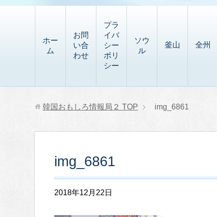
t
i
有
t
a
p
プラ
p
お問
イバ
b
ホー
ソウ
釜山
全州
い合
シー
a
ム
ル
o
わせ
ポリ
p
シー
a
e
r
r
d
韓国おもしろ情報局２
TOP
img_6861
img_6861
2018年12月22日