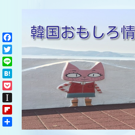
F
a
T
c
w
L
e
i
i
H
b
t
n
a
o
P
t
e
t
o
o
e
I
e
k
c
r
n
F
n
k
s
l
a
共
e