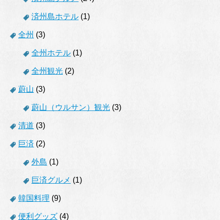
済州島ホテル
(1)
全州
(3)
全州ホテル
(1)
全州観光
(2)
蔚山
(3)
蔚山（ウルサン）観光
(3)
清道
(3)
巨済
(2)
外島
(1)
巨済グルメ
(1)
韓国料理
(9)
便利グッズ
(4)