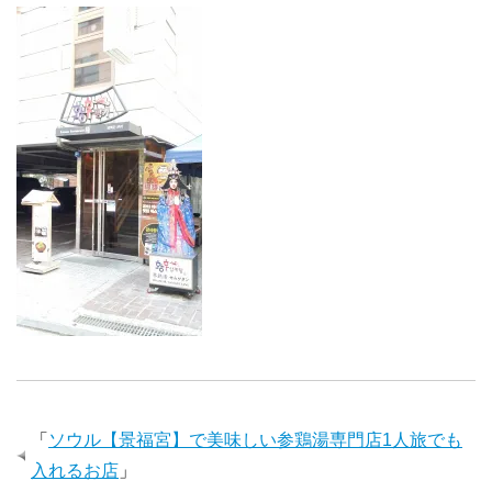
「
ソウル【景福宮】で美味しい参鶏湯専門店1人旅でも
入れるお店
」