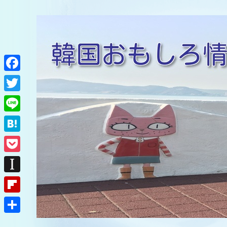
F
a
T
c
w
L
e
i
i
H
b
t
n
a
o
P
t
e
t
o
o
e
I
e
k
c
r
n
F
n
k
s
l
a
共
e