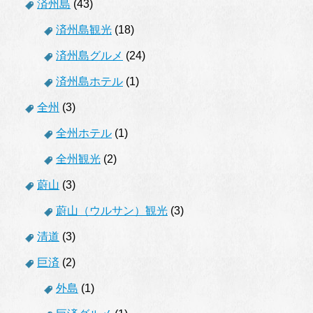
済州島
(43)
済州島観光
(18)
済州島グルメ
(24)
済州島ホテル
(1)
全州
(3)
全州ホテル
(1)
全州観光
(2)
蔚山
(3)
蔚山（ウルサン）観光
(3)
清道
(3)
巨済
(2)
外島
(1)