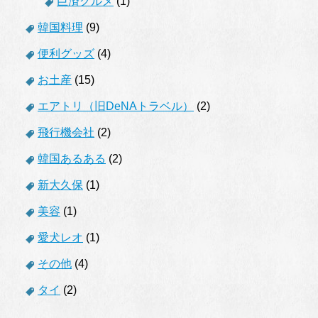
巨済グルメ
(1)
韓国料理
(9)
便利グッズ
(4)
お土産
(15)
エアトリ（旧DeNAトラベル）
(2)
飛行機会社
(2)
韓国あるある
(2)
新大久保
(1)
美容
(1)
愛犬レオ
(1)
その他
(4)
タイ
(2)