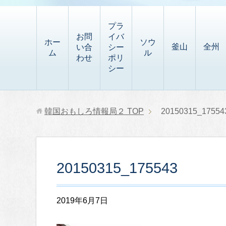
t
i
有
t
a
p
プラ
p
お問
イバ
b
ホー
ソウ
釜山
全州
い合
シー
a
ム
ル
o
わせ
ポリ
p
シー
a
e
r
r
d
韓国おもしろ情報局２
TOP
20150315_17554
20150315_175543
2019年6月7日