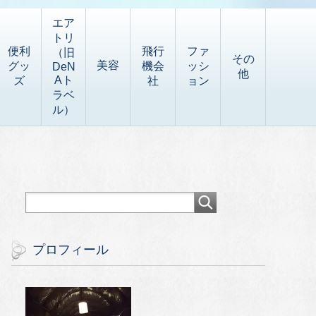
エア
トリ
便利
飛行
ファ
（旧
その
美容
グッ
機会
ッシ
DeN
他
Aト
ズ
社
ョン
ラベ
ル）
プロフィール