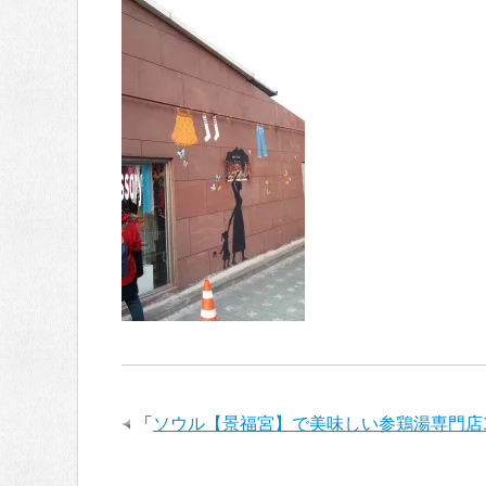
「
ソウル【景福宮】で美味しい参鶏湯専門店