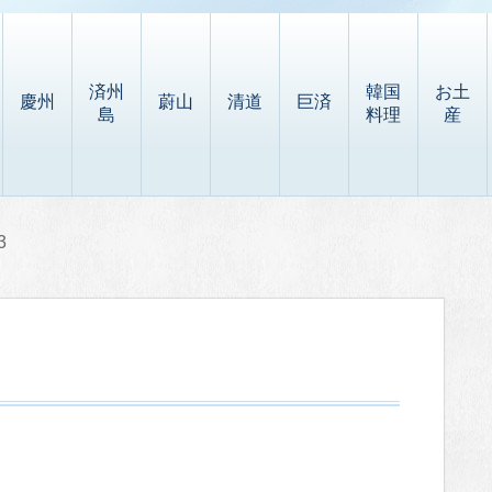
済州
韓国
お土
慶州
蔚山
清道
巨済
島
料理
産
3