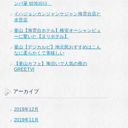
ンバ꽃 밥에피다
イハジョンカンジャンケジャン海雲台店と
水営店
釜山【海雲台ホテル】格安オーシャンビュ
ーに驚いた【ヌリホテル】
釜山【デジカルビ】地元民おすすめはこん
なに柔らかくて美味しい
【釜山カフェ】海沿いで人気の夜の
GREETVI
アーカイブ
2019年12月
2019年11月