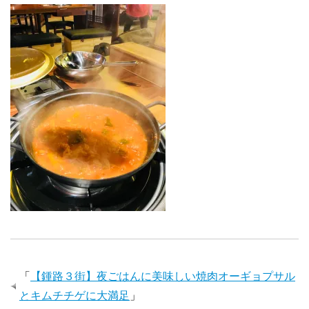
「
【鍾路３街】夜ごはんに美味しい焼肉オーギョプサル
とキムチチゲに大満足
」