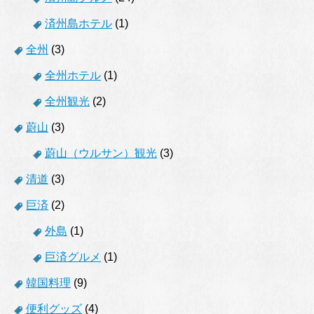
済州島ホテル
(1)
全州
(3)
全州ホテル
(1)
全州観光
(2)
蔚山
(3)
蔚山（ウルサン）観光
(3)
清道
(3)
巨済
(2)
外島
(1)
巨済グルメ
(1)
韓国料理
(9)
便利グッズ
(4)