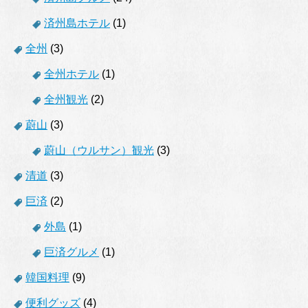
済州島ホテル
(1)
全州
(3)
全州ホテル
(1)
全州観光
(2)
蔚山
(3)
蔚山（ウルサン）観光
(3)
清道
(3)
巨済
(2)
外島
(1)
巨済グルメ
(1)
韓国料理
(9)
便利グッズ
(4)