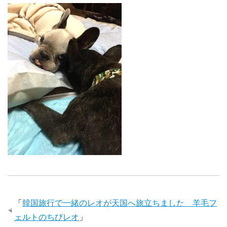
「
韓国旅行で一緒のレオが天国へ旅立ちました 羊毛フ
ェルトのちびレオ
」