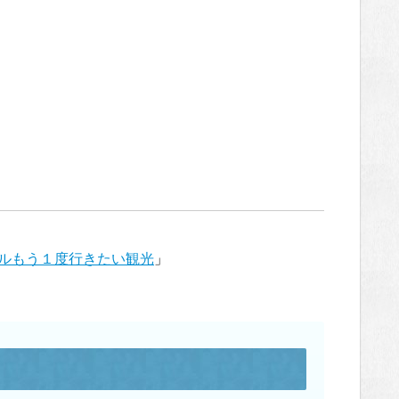
ルもう１度行きたい観光
」