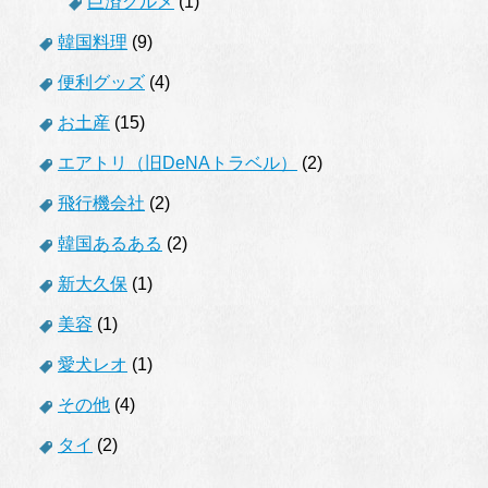
巨済グルメ
(1)
韓国料理
(9)
便利グッズ
(4)
お土産
(15)
エアトリ（旧DeNAトラベル）
(2)
飛行機会社
(2)
韓国あるある
(2)
新大久保
(1)
美容
(1)
愛犬レオ
(1)
その他
(4)
タイ
(2)