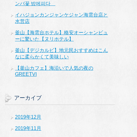
ンバ꽃 밥에피다
イハジョンカンジャンケジャン海雲台店と
水営店
釜山【海雲台ホテル】格安オーシャンビュ
ーに驚いた【ヌリホテル】
釜山【デジカルビ】地元民おすすめはこん
なに柔らかくて美味しい
【釜山カフェ】海沿いで人気の夜の
GREETVI
アーカイブ
2019年12月
2019年11月