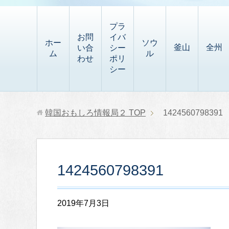
t
i
有
t
a
p
プラ
p
お問
イバ
b
ホー
ソウ
釜山
全州
い合
シー
a
ム
ル
o
わせ
ポリ
p
シー
a
e
r
r
d
韓国おもしろ情報局２
TOP
1424560798391
1424560798391
2019年7月3日