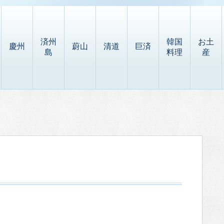
済州
韓国
お土
慶州
蔚山
清道
巨済
島
料理
産