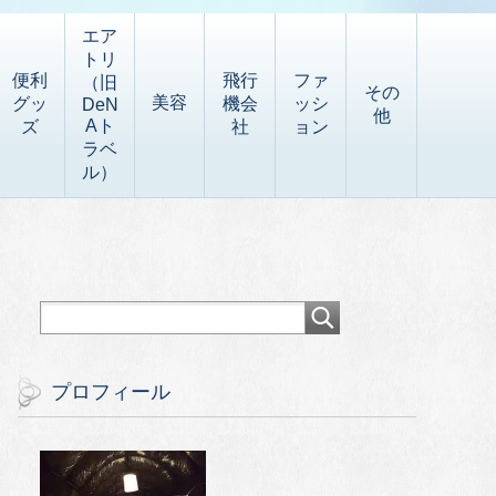
エア
トリ
便利
飛行
ファ
（旧
その
美容
グッ
機会
ッシ
DeN
他
Aト
ズ
社
ョン
ラベ
ル）
プロフィール