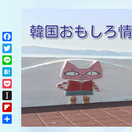
F
a
T
c
w
L
e
i
i
H
b
t
n
a
o
P
t
e
t
o
o
e
I
e
k
c
r
n
F
n
k
s
l
a
共
e