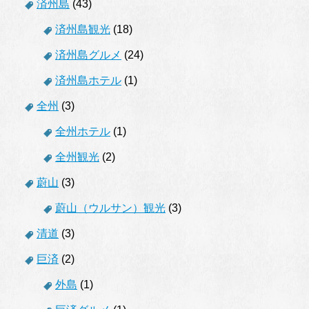
済州島
(43)
済州島観光
(18)
済州島グルメ
(24)
済州島ホテル
(1)
全州
(3)
全州ホテル
(1)
全州観光
(2)
蔚山
(3)
蔚山（ウルサン）観光
(3)
清道
(3)
巨済
(2)
外島
(1)