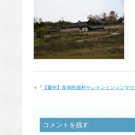
「
【慶州】良洞民俗村ヤンドンミンソンマウ
コメントを残す