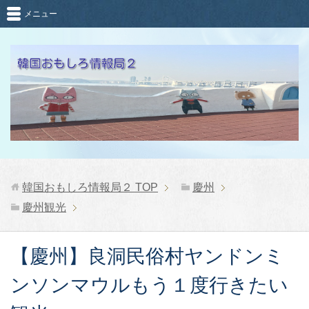
メニュー
韓国おもしろ情報局２
TOP
慶州
慶州観光
【慶州】良洞民俗村ヤンドンミ
ンソンマウルもう１度行きたい