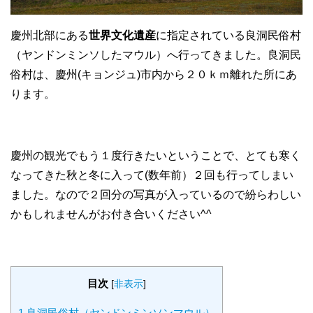
慶州北部にある
世界文化遺産
に指定されている良洞民俗村
（ヤンドンミンソしたマウル）へ行ってきました。良洞民
俗村は、慶州(キョンジュ)市内から２０ｋｍ離れた所にあ
ります。
慶州の観光でもう１度行きたいということで、とても寒く
なってきた秋と冬に入って(数年前）２回も行ってしまい
ました。なので２回分の写真が入っているので紛らわしい
かもしれませんがお付き合いください^^
目次
[
非表示
]
1
良洞民俗村（ヤンドンミンソンマウル）