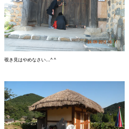
覗き見はやめなさい…^ ^