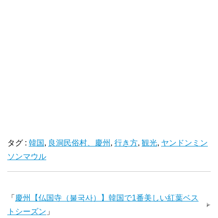
タグ :
韓国
,
良洞民俗村、慶州
,
行き方
,
観光
,
ヤンドンミン
ソンマウル
「
慶州【仏国寺（불국사）】韓国で1番美しい紅葉ベス
トシーズン
」