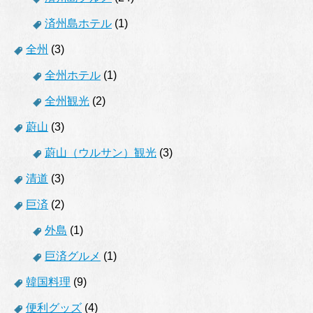
済州島ホテル
(1)
全州
(3)
全州ホテル
(1)
全州観光
(2)
蔚山
(3)
蔚山（ウルサン）観光
(3)
清道
(3)
巨済
(2)
外島
(1)
巨済グルメ
(1)
韓国料理
(9)
便利グッズ
(4)