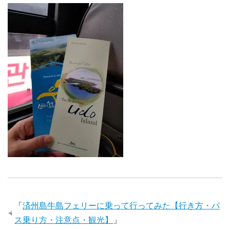
「
済州島牛島フェリーに乗って行ってみた【行き方・バ
ス乗り方・注意点・観光】
」