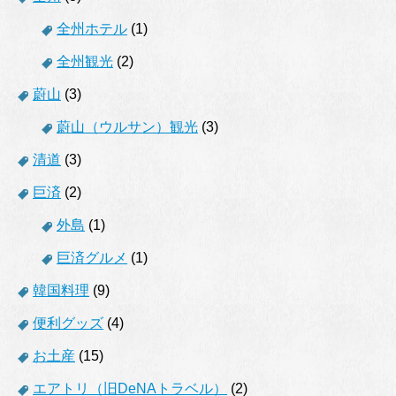
全州ホテル
(1)
全州観光
(2)
蔚山
(3)
蔚山（ウルサン）観光
(3)
清道
(3)
巨済
(2)
外島
(1)
巨済グルメ
(1)
韓国料理
(9)
便利グッズ
(4)
お土産
(15)
エアトリ（旧DeNAトラベル）
(2)