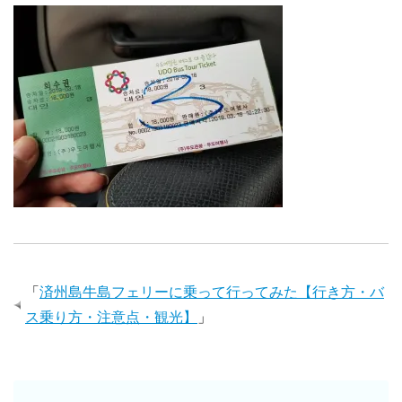
「
済州島牛島フェリーに乗って行ってみた【行き方・バ
ス乗り方・注意点・観光】
」