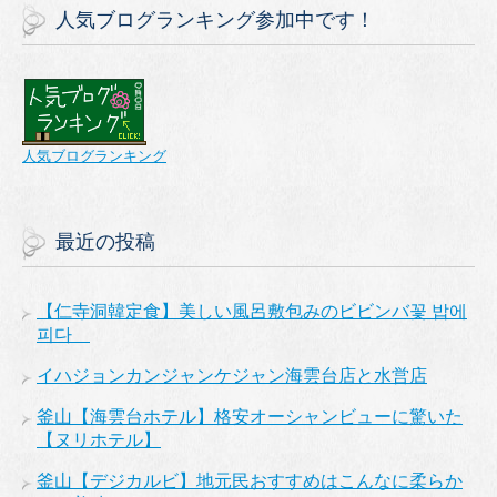
人気ブログランキング参加中です！
人気ブログランキング
最近の投稿
【仁寺洞韓定食】美しい風呂敷包みのビビンバ꽃 밥에
피다
イハジョンカンジャンケジャン海雲台店と水営店
釜山【海雲台ホテル】格安オーシャンビューに驚いた
【ヌリホテル】
釜山【デジカルビ】地元民おすすめはこんなに柔らか