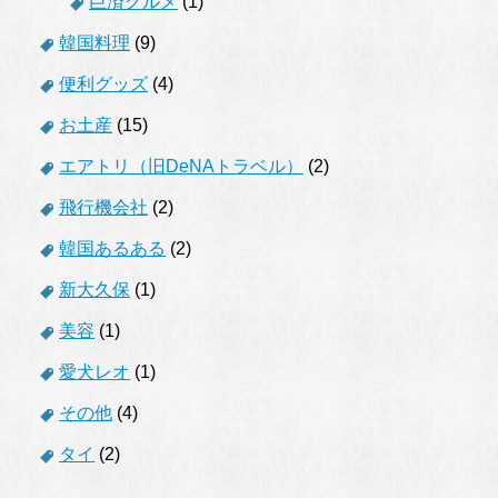
巨済グルメ
(1)
韓国料理
(9)
便利グッズ
(4)
お土産
(15)
エアトリ（旧DeNAトラベル）
(2)
飛行機会社
(2)
韓国あるある
(2)
新大久保
(1)
美容
(1)
愛犬レオ
(1)
その他
(4)
タイ
(2)