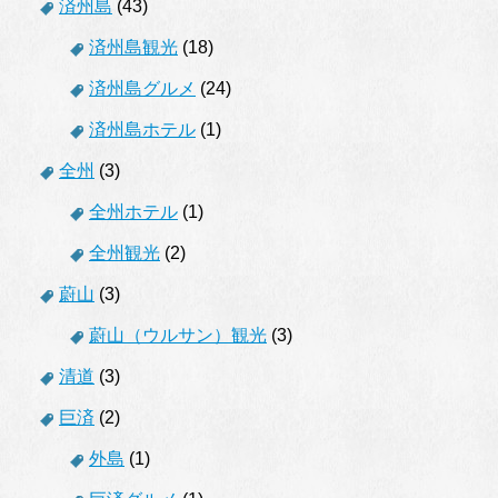
済州島
(43)
済州島観光
(18)
済州島グルメ
(24)
済州島ホテル
(1)
全州
(3)
全州ホテル
(1)
全州観光
(2)
蔚山
(3)
蔚山（ウルサン）観光
(3)
清道
(3)
巨済
(2)
外島
(1)