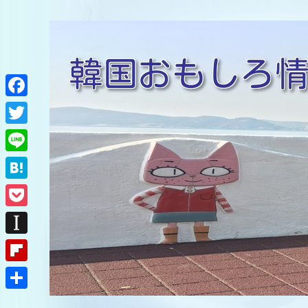
F
a
T
c
w
L
e
i
i
H
b
t
n
a
o
P
t
e
t
o
o
e
I
e
k
c
r
n
F
n
k
s
l
a
共
e