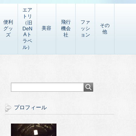
エア
トリ
便利
飛行
ファ
（旧
その
美容
グッ
機会
ッシ
DeN
他
Aト
ズ
社
ョン
ラベ
ル）
プロフィール