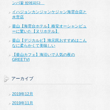
ンバ꽃 밥에피다
イハジョンカンジャンケジャン海雲台店と
水営店
釜山【海雲台ホテル】格安オーシャンビュ
ーに驚いた【ヌリホテル】
釜山【デジカルビ】地元民おすすめはこん
なに柔らかくて美味しい
【釜山カフェ】海沿いで人気の夜の
GREETVI
アーカイブ
2019年12月
2019年11月