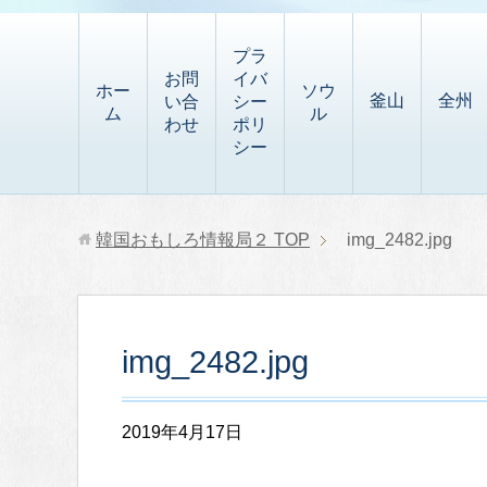
t
i
有
t
a
p
プラ
p
お問
イバ
b
ホー
ソウ
釜山
全州
い合
シー
a
ム
ル
o
わせ
ポリ
p
シー
a
e
r
r
d
韓国おもしろ情報局２
TOP
img_2482.jpg
img_2482.jpg
2019年4月17日