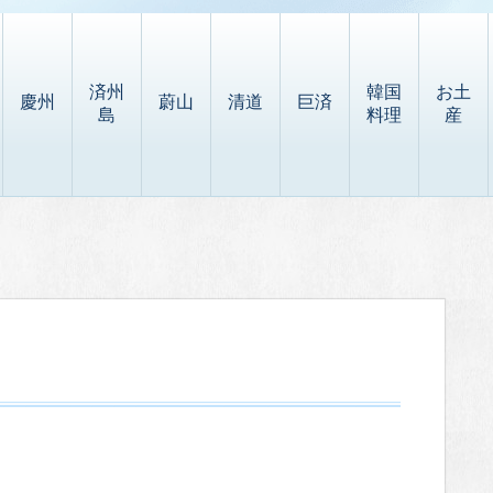
済州
韓国
お土
慶州
蔚山
清道
巨済
島
料理
産