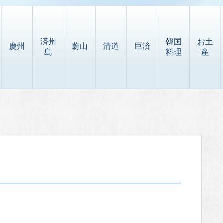
済州
韓国
お土
慶州
蔚山
清道
巨済
島
料理
産