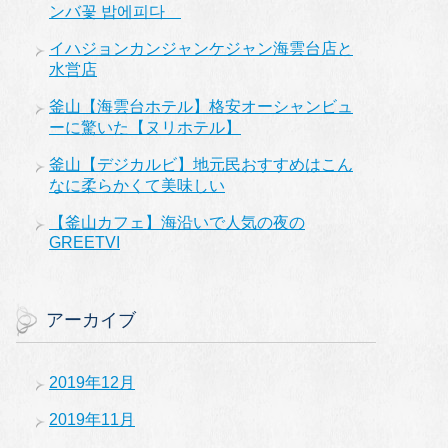
ンバ꽃 밥에피다
イハジョンカンジャンケジャン海雲台店と
水営店
釜山【海雲台ホテル】格安オーシャンビュ
ーに驚いた【ヌリホテル】
釜山【デジカルビ】地元民おすすめはこん
なに柔らかくて美味しい
【釜山カフェ】海沿いで人気の夜の
GREETVI
アーカイブ
2019年12月
2019年11月