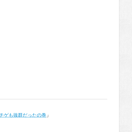
チゲも抜群だったの巻
」