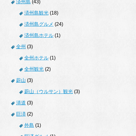
済州島
(43)
済州島観光
(18)
済州島グルメ
(24)
済州島ホテル
(1)
全州
(3)
全州ホテル
(1)
全州観光
(2)
蔚山
(3)
蔚山（ウルサン）観光
(3)
清道
(3)
巨済
(2)
外島
(1)