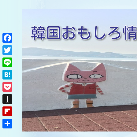
F
a
T
c
w
L
e
i
i
H
b
t
n
a
o
P
t
e
t
o
o
e
I
e
k
c
r
n
F
n
k
s
l
a
共
e