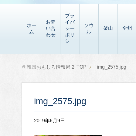
t
i
有
t
a
p
プラ
p
お問
イバ
b
ホー
ソウ
釜山
全州
い合
シー
a
ム
ル
o
わせ
ポリ
p
シー
a
e
r
r
d
韓国おもしろ情報局２
TOP
img_2575.jpg
img_2575.jpg
2019年6月9日