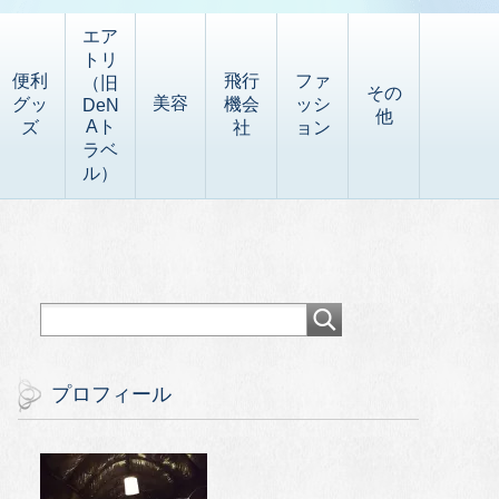
エア
トリ
便利
飛行
ファ
（旧
その
美容
グッ
機会
ッシ
DeN
他
Aト
ズ
社
ョン
ラベ
ル）
プロフィール