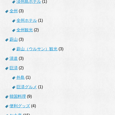
済州島ホテル
(1)
全州
(3)
全州ホテル
(1)
全州観光
(2)
蔚山
(3)
蔚山（ウルサン）観光
(3)
清道
(3)
巨済
(2)
外島
(1)
巨済グルメ
(1)
韓国料理
(9)
便利グッズ
(4)