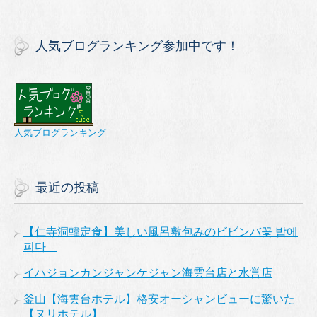
人気ブログランキング参加中です！
人気ブログランキング
最近の投稿
【仁寺洞韓定食】美しい風呂敷包みのビビンバ꽃 밥에
피다
イハジョンカンジャンケジャン海雲台店と水営店
釜山【海雲台ホテル】格安オーシャンビューに驚いた
【ヌリホテル】