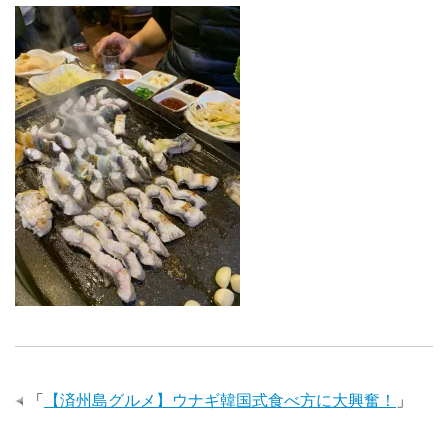
「
【済州島グルメ】ウナギ韓国式食べ方に大興奮！
」