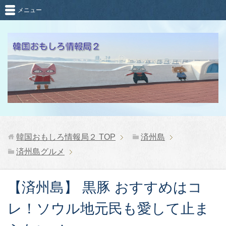
メニュー
韓国おもしろ情報局２
TOP
済州島
済州島グルメ
【済州島】 黒豚 おすすめはコ
レ！ソウル地元民も愛して止ま