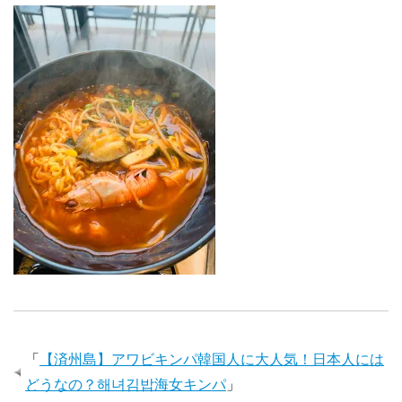
「
【済州島】アワビキンパ韓国人に大人気！日本人には
どうなの？해녀김밥海女キンパ
」