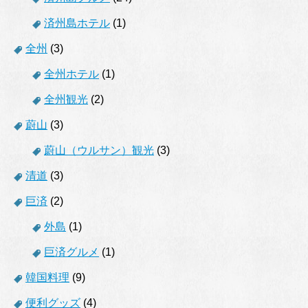
済州島ホテル
(1)
全州
(3)
全州ホテル
(1)
全州観光
(2)
蔚山
(3)
蔚山（ウルサン）観光
(3)
清道
(3)
巨済
(2)
外島
(1)
巨済グルメ
(1)
韓国料理
(9)
便利グッズ
(4)