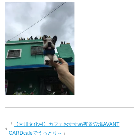
「
【甘川文化村】カフェおすすめ夜景穴場AVANT
GARDcafeでうっとり～
」