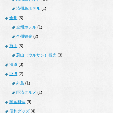
済州島ホテル
(1)
全州
(3)
全州ホテル
(1)
全州観光
(2)
蔚山
(3)
蔚山（ウルサン）観光
(3)
清道
(3)
巨済
(2)
外島
(1)
巨済グルメ
(1)
韓国料理
(9)
便利グッズ
(4)