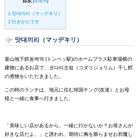
目次
[
非表示
]
1
맛대끼리（マッデキリ）
2
行きかたです
맛대끼리（マッデキリ）
釜山地下鉄동백역 (トンペッ駅)のホームプラス駐車場横の
建物にあるお店で、코다리조림（コダリジョリム）干し鱈
の煮物をいただきました。
この時のランチは、地元に住む韓国チング(友達）とお母
様と一緒に食事へ行きました。
「美味しい店があるから、一緒に行かないか？お母さんが
好きな店だよ。」と誘われ、期待に胸を膨らませお邪魔し