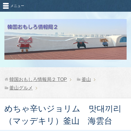
メニュー
韓国おもしろ情報局２
TOP
釜山
釜山グルメ
めちゃ辛いジョリム 맛대끼리
（マッデキリ）釜山 海雲台