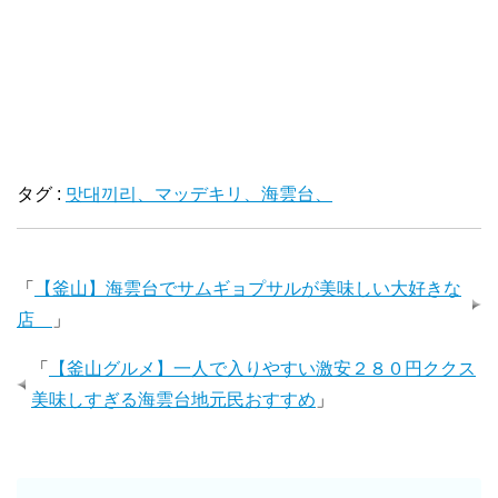
タグ :
맛대끼리、マッデキリ、海雲台、
「
【釜山】海雲台でサムギョプサルが美味しい大好きな
店
」
「
【釜山グルメ】一人で入りやすい激安２８０円ククス
美味しすぎる海雲台地元民おすすめ
」