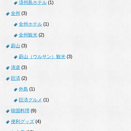
済州島ホテル
(1)
全州
(3)
全州ホテル
(1)
全州観光
(2)
蔚山
(3)
蔚山（ウルサン）観光
(3)
清道
(3)
巨済
(2)
外島
(1)
巨済グルメ
(1)
韓国料理
(9)
便利グッズ
(4)