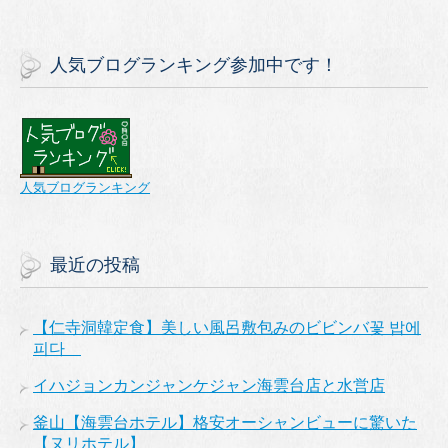
人気ブログランキング参加中です！
人気ブログランキング
最近の投稿
【仁寺洞韓定食】美しい風呂敷包みのビビンバ꽃 밥에
피다
イハジョンカンジャンケジャン海雲台店と水営店
釜山【海雲台ホテル】格安オーシャンビューに驚いた
【ヌリホテル】