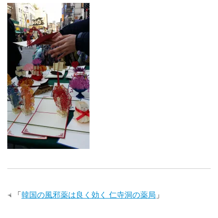
「
韓国の風邪薬は良く効く 仁寺洞の薬局
」