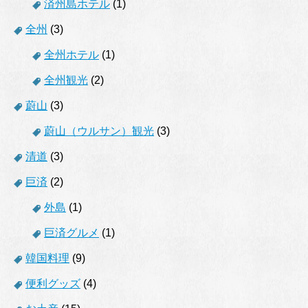
済州島ホテル
(1)
全州
(3)
全州ホテル
(1)
全州観光
(2)
蔚山
(3)
蔚山（ウルサン）観光
(3)
清道
(3)
巨済
(2)
外島
(1)
巨済グルメ
(1)
韓国料理
(9)
便利グッズ
(4)