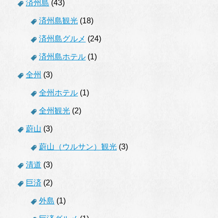
済州島
(43)
済州島観光
(18)
済州島グルメ
(24)
済州島ホテル
(1)
全州
(3)
全州ホテル
(1)
全州観光
(2)
蔚山
(3)
蔚山（ウルサン）観光
(3)
清道
(3)
巨済
(2)
外島
(1)