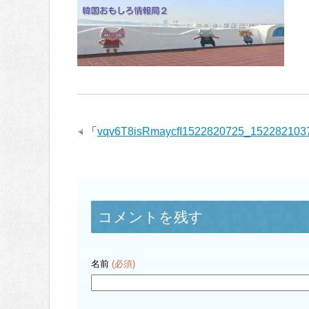
「
vqv6T8isRmaycfI1522820725_152282103
コメントを残す
名前
(必須)