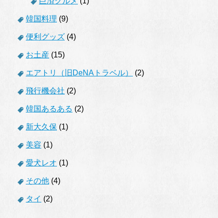
巨済グルメ
(1)
韓国料理
(9)
便利グッズ
(4)
お土産
(15)
エアトリ（旧DeNAトラベル）
(2)
飛行機会社
(2)
韓国あるある
(2)
新大久保
(1)
美容
(1)
愛犬レオ
(1)
その他
(4)
タイ
(2)