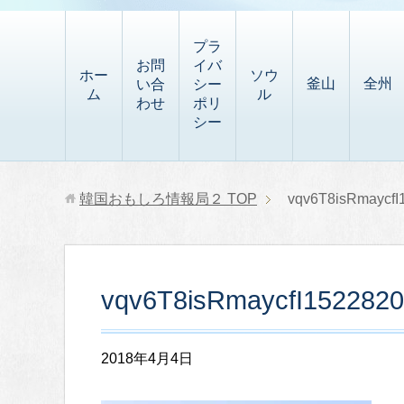
t
i
有
t
a
p
プラ
p
お問
イバ
b
ホー
ソウ
釜山
全州
い合
シー
a
ム
ル
o
わせ
ポリ
p
シー
a
e
r
r
d
韓国おもしろ情報局２
TOP
vqv6T8isRmaycf
vqv6T8isRmaycfI152282
2018年4月4日