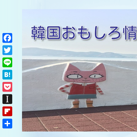
F
a
T
c
w
L
e
i
i
H
b
t
n
a
o
P
t
e
t
o
o
e
I
e
k
c
r
n
F
n
k
s
l
a
共
e