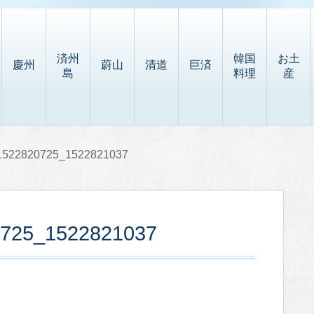
済州
韓国
お土
慶州
蔚山
清道
巨済
島
料理
産
I1522820725_1522821037
0725_1522821037