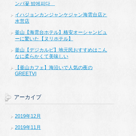
ンバ꽃 밥에피다
イハジョンカンジャンケジャン海雲台店と
水営店
釜山【海雲台ホテル】格安オーシャンビュ
ーに驚いた【ヌリホテル】
釜山【デジカルビ】地元民おすすめはこん
なに柔らかくて美味しい
【釜山カフェ】海沿いで人気の夜の
GREETVI
アーカイブ
2019年12月
2019年11月