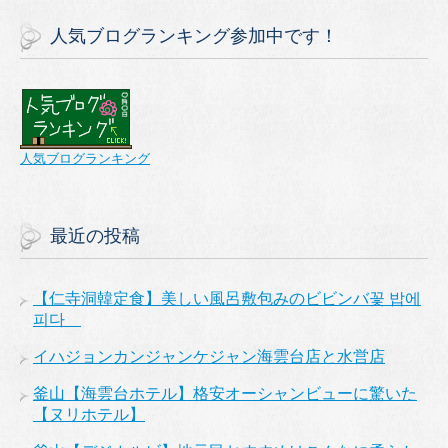
人気ブログランキング参加中です！
人気ブログランキング
最近の投稿
【仁寺洞韓定食】美しい風呂敷包みのビビンバ꽃 밥에
피다
イハジョンカンジャンケジャン海雲台店と水営店
釜山【海雲台ホテル】格安オーシャンビューに驚いた
【ヌリホテル】