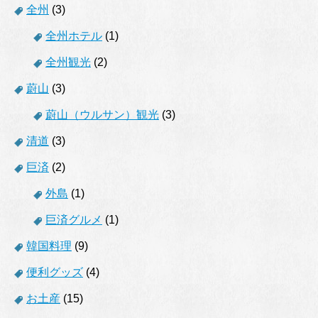
全州
(3)
全州ホテル
(1)
全州観光
(2)
蔚山
(3)
蔚山（ウルサン）観光
(3)
清道
(3)
巨済
(2)
外島
(1)
巨済グルメ
(1)
韓国料理
(9)
便利グッズ
(4)
お土産
(15)