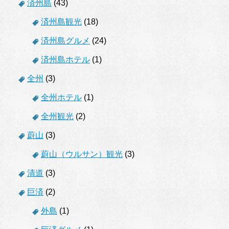
済州島
(43)
済州島観光
(18)
済州島グルメ
(24)
済州島ホテル
(1)
全州
(3)
全州ホテル
(1)
全州観光
(2)
蔚山
(3)
蔚山（ウルサン）観光
(3)
清道
(3)
巨済
(2)
外島
(1)