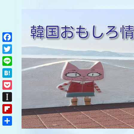
F
a
T
c
w
L
e
i
i
H
b
t
n
a
o
P
t
e
t
o
o
e
I
e
k
c
r
n
F
n
k
s
l
a
共
e