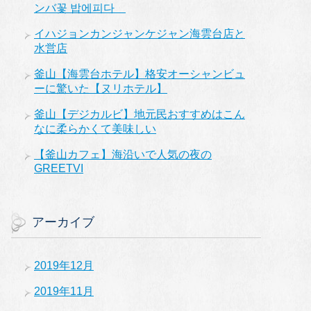
ンバ꽃 밥에피다
イハジョンカンジャンケジャン海雲台店と
水営店
釜山【海雲台ホテル】格安オーシャンビュ
ーに驚いた【ヌリホテル】
釜山【デジカルビ】地元民おすすめはこん
なに柔らかくて美味しい
【釜山カフェ】海沿いで人気の夜の
GREETVI
アーカイブ
2019年12月
2019年11月