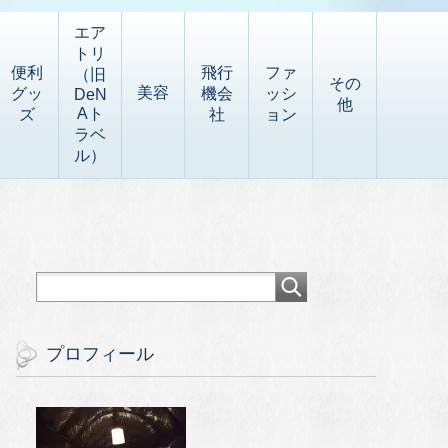
エア
トリ
便利
飛行
ファ
（旧
その
美容
グッ
機会
ッシ
DeN
他
Aト
ズ
社
ョン
ラベ
ル）
プロフィール