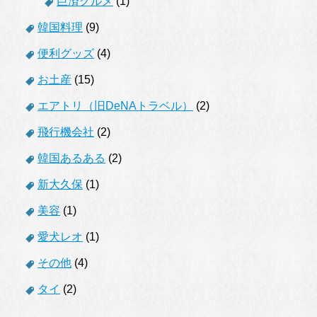
巨済グルメ
(1)
韓国料理
(9)
便利グッズ
(4)
お土産
(15)
エアトリ（旧DeNAトラベル）
(2)
飛行機会社
(2)
韓国あるある
(2)
新大久保
(1)
美容
(1)
愛犬レオ
(1)
その他
(4)
タイ
(2)