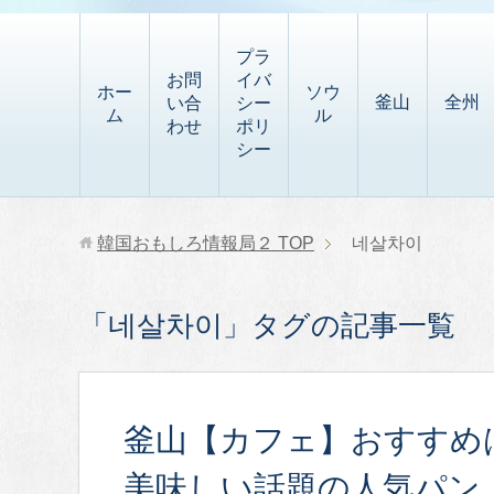
t
i
有
t
a
p
プラ
p
お問
イバ
b
ホー
ソウ
釜山
全州
い合
シー
a
ム
ル
o
わせ
ポリ
p
シー
a
e
r
r
d
韓国おもしろ情報局２
TOP
네살차이
「네살차이」タグの記事一覧
釜山【カフェ】おすすめ
美味しい話題の人気パ