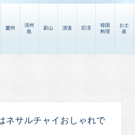
済州
韓国
お土
慶州
蔚山
清道
巨済
島
料理
産
はネサルチャイおしゃれで
ン