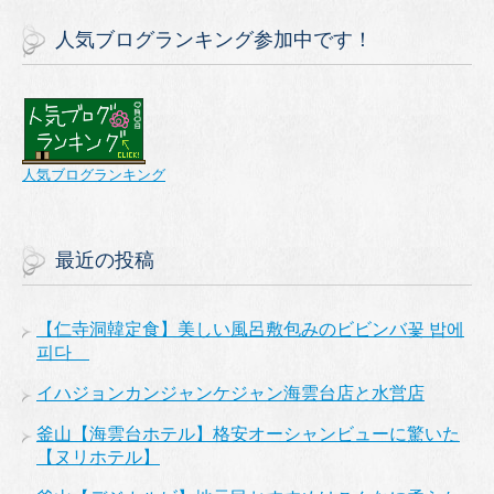
人気ブログランキング参加中です！
人気ブログランキング
最近の投稿
【仁寺洞韓定食】美しい風呂敷包みのビビンバ꽃 밥에
피다
イハジョンカンジャンケジャン海雲台店と水営店
釜山【海雲台ホテル】格安オーシャンビューに驚いた
【ヌリホテル】