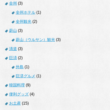
全州
(3)
全州ホテル
(1)
全州観光
(2)
蔚山
(3)
蔚山（ウルサン）観光
(3)
清道
(3)
巨済
(2)
外島
(1)
巨済グルメ
(1)
韓国料理
(9)
便利グッズ
(4)
お土産
(15)